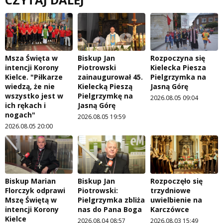
Msza Święta w
Biskup Jan
Rozpoczyna się
intencji Korony
Piotrowski
Kielecka Piesza
Kielce. "Piłkarze
zainaugurował 45.
Pielgrzymka na
wiedzą, że nie
Kielecką Pieszą
Jasną Górę
wszystko jest w
Pielgrzymkę na
2026.08.05 09:04
ich rękach i
Jasną Górę
nogach"
2026.08.05 19:59
2026.08.05 20:00
Biskup Marian
Biskup Jan
Rozpoczęło się
Florczyk odprawi
Piotrowski:
trzydniowe
Mszę Świętą w
Pielgrzymka zbliża
uwielbienie na
intencji Korony
nas do Pana Boga
Karczówce
Kielce
2026.08.04 08:57
2026.08.03 15:49