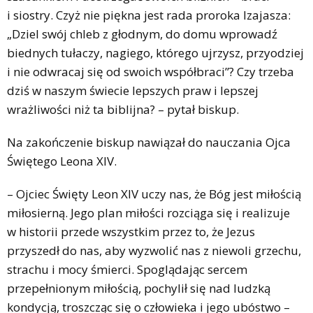
i siostry. Czyż nie piękna jest rada proroka Izajasza:
„Dziel swój chleb z głodnym, do domu wprowadź
biednych tułaczy, nagiego, którego ujrzysz, przyodziej
i nie odwracaj się od swoich współbraci”? Czy trzeba
dziś w naszym świecie lepszych praw i lepszej
wrażliwości niż ta biblijna? – pytał biskup.
Na zakończenie biskup nawiązał do nauczania Ojca
Świętego Leona XIV.
– Ojciec Święty Leon XIV uczy nas, że Bóg jest miłością
miłosierną. Jego plan miłości rozciąga się i realizuje
w historii przede wszystkim przez to, że Jezus
przyszedł do nas, aby wyzwolić nas z niewoli grzechu,
strachu i mocy śmierci. Spoglądając sercem
przepełnionym miłością, pochylił się nad ludzką
kondycją, troszcząc się o człowieka i jego ubóstwo –