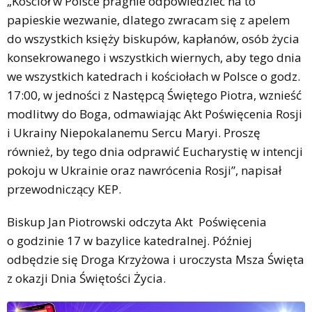
„Kościół w Polsce pragnie odpowiedzieć na to
papieskie wezwanie, dlatego zwracam się z apelem
do wszystkich księży biskupów, kapłanów, osób życia
konsekrowanego i wszystkich wiernych, aby tego dnia
we wszystkich katedrach i kościołach w Polsce o godz.
17:00, w jedności z Następcą Świętego Piotra, wznieść
modlitwy do Boga, odmawiając Akt Poświęcenia Rosji
i Ukrainy Niepokalanemu Sercu Maryi. Proszę
również, by tego dnia odprawić Eucharystię w intencji
pokoju w Ukrainie oraz nawrócenia Rosji”, napisał
przewodniczący KEP.
Biskup Jan Piotrowski odczyta Akt Poświęcenia
o godzinie 17 w bazylice katedralnej. Później
odbędzie się Droga Krzyżowa i uroczysta Msza Święta
z okazji Dnia Świętości Życia.