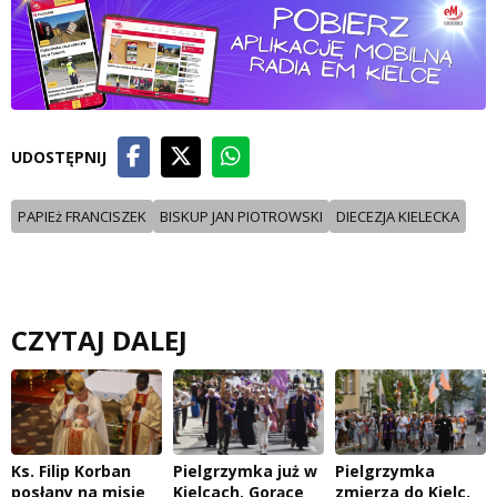
UDOSTĘPNIJ
PAPIEż FRANCISZEK
BISKUP JAN PIOTROWSKI
DIECEZJA KIELECKA
CZYTAJ DALEJ
Ks. Filip Korban
Pielgrzymka już w
Pielgrzymka
posłany na misje
Kielcach. Gorące
zmierza do Kielc.