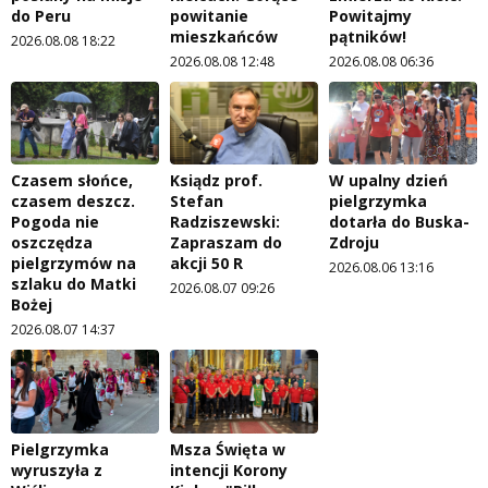
do Peru
powitanie
Powitajmy
mieszkańców
pątników!
2026.08.08 18:22
2026.08.08 12:48
2026.08.08 06:36
Czasem słońce,
Ksiądz prof.
W upalny dzień
czasem deszcz.
Stefan
pielgrzymka
Pogoda nie
Radziszewski:
dotarła do Buska-
oszczędza
Zapraszam do
Zdroju
pielgrzymów na
akcji 50 R
2026.08.06 13:16
szlaku do Matki
2026.08.07 09:26
Bożej
2026.08.07 14:37
Pielgrzymka
Msza Święta w
wyruszyła z
intencji Korony