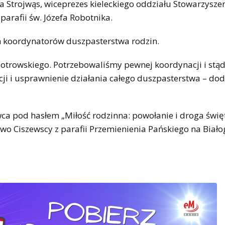
Strojwąs, wiceprezes kieleckiego oddziału Stowarzyszen
arafii św. Józefa Robotnika.
ch koordynatorów duszpasterstwa rodzin.
Piotrowskiego. Potrzebowaliśmy pewnej koordynacji i stąd
ji i usprawnienie działania całego duszpasterstwa – dod
ca pod hasłem „Miłość rodzinna: powołanie i droga święt
wo Ciszewscy z parafii Przemienienia Pańskiego na Biało