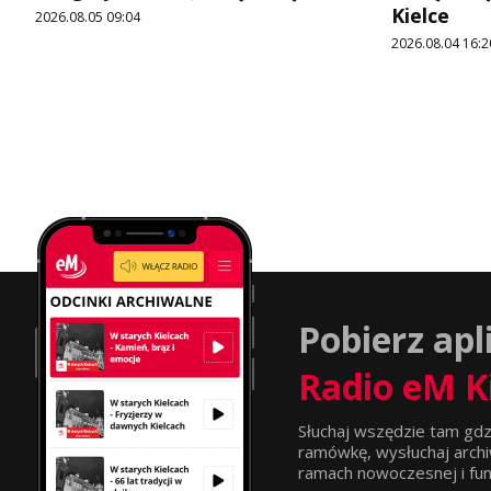
Kielce
2026.08.05 09:04
2026.08.04 16:2
Pobierz apl
Radio eM K
Słuchaj wszędzie tam gdz
ramówkę, wysłuchaj archi
ramach nowoczesnej i funkc