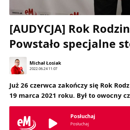
[AUDYCJA] Rok Rodziny
Powstało specjalne s
Michał Łosiak
2022.06.24 11:07
Już 26 czerwca zakończy się Rok Rod
19 marca 2021 roku. Był to owocny cza
Posłuchaj
Posłuchaj