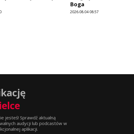
Boga
0
2026.08.04 08:57
ikację
ielce
ie jesteś! Sprawdź aktualną
walnych audycji lub podcastów w
jonalnej aplikacji.