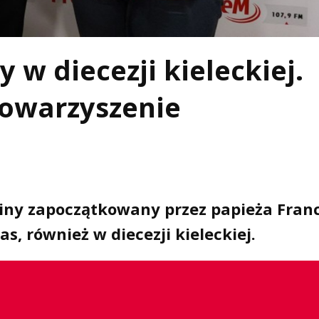
 w diecezji kieleckiej.
towarzyszenie
ziny zapoczątkowany przez papieża Fran
s, również w diecezji kieleckiej.