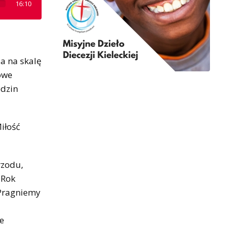
16:10
ia na skalę
owe
odzin
iłość
rzodu,
 Rok
 Pragniemy
e