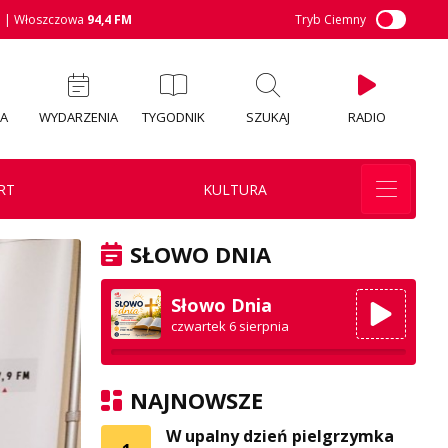
M
| Włoszczowa
94,4 FM
Tryb Ciemny
IA
WYDARZENIA
TYGODNIK
SZUKAJ
RADIO
RT
KULTURA
SŁOWO DNIA
Słowo Dnia
czwartek 6 sierpnia
NAJNOWSZE
W upalny dzień pielgrzymka