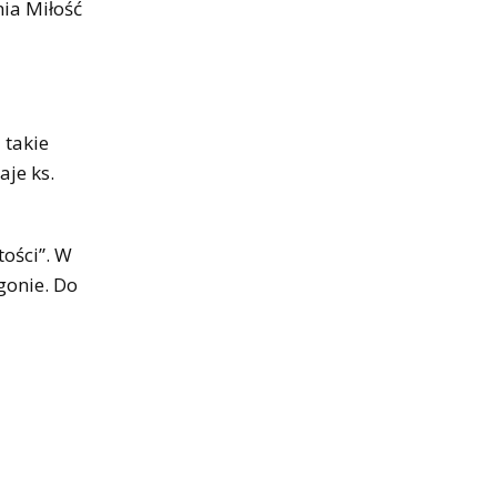
ia Miłość
 takie
aje ks.
ości”. W
gonie. Do