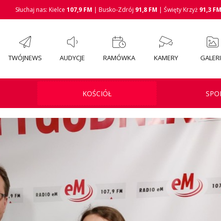
Słuchaj nas: Kielce
107,9 FM
| Busko-Zdrój
91,8 FM
| Święty Krzyż
91,3 F
TWÓJNEWS
AUDYCJE
RAMÓWKA
KAMERY
GALER
KOŚCIÓŁ
SPO