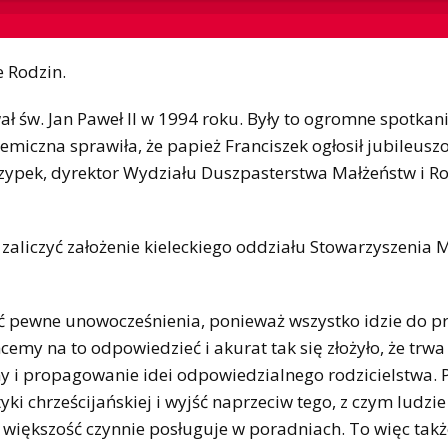
 Rodzin.
ał św. Jan Paweł II w 1994 roku. Były to ogromne spotkan
emiczna sprawiła, że papież Franciszek ogłosił jubileusz
krzypek, dyrektor Wydziału Duszpasterstwa Małżeństw i R
zaliczyć założenie kieleckiego oddziału Stowarzyszenia M
ć pewne unowocześnienia, ponieważ wszystko idzie do p
emy na to odpowiedzieć i akurat tak się złożyło, że trwa
iny i propagowanie idei odpowiedzialnego rodzicielstwa.
 chrześcijańskiej i wyjść naprzeciw tego, z czym ludzie
większość czynnie posługuje w poradniach. To więc takż