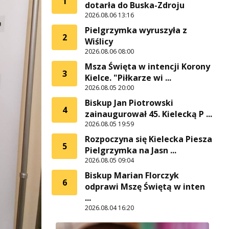
1
dotarła do Buska-Zdroju
2026.08.06 13:16
Pielgrzymka wyruszyła z
2
Wiślicy
2026.08.06 08:00
Msza Święta w intencji Korony
3
Kielce. "Piłkarze wi ...
2026.08.05 20:00
Biskup Jan Piotrowski
4
zainaugurował 45. Kielecką P ...
2026.08.05 19:59
Rozpoczyna się Kielecka Piesza
5
Pielgrzymka na Jasn ...
2026.08.05 09:04
Biskup Marian Florczyk
6
odprawi Mszę Świętą w inten
...
2026.08.04 16:20