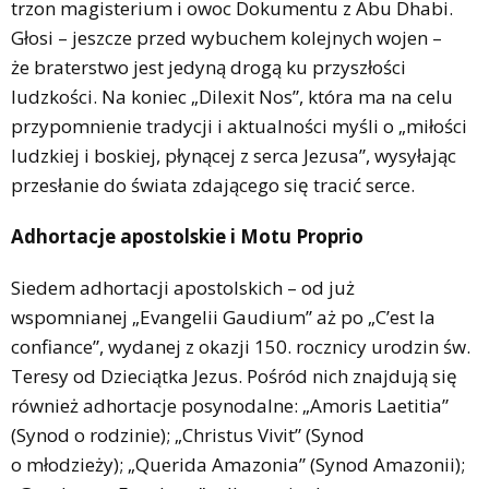
trzon magisterium i owoc Dokumentu z Abu Dhabi.
Głosi – jeszcze przed wybuchem kolejnych wojen –
że braterstwo jest jedyną drogą ku przyszłości
ludzkości. Na koniec „Dilexit Nos”, która ma na celu
przypomnienie tradycji i aktualności myśli o „miłości
ludzkiej i boskiej, płynącej z serca Jezusa”, wysyłając
przesłanie do świata zdającego się tracić serce.
Adhortacje apostolskie i Motu Proprio
Siedem adhortacji apostolskich – od już
wspomnianej „Evangelii Gaudium” aż po „C’est la
confiance”, wydanej z okazji 150. rocznicy urodzin św.
Teresy od Dzieciątka Jezus. Pośród nich znajdują się
również adhortacje posynodalne: „Amoris Laetitia”
(Synod o rodzinie); „Christus Vivit” (Synod
o młodzieży); „Querida Amazonia” (Synod Amazonii);