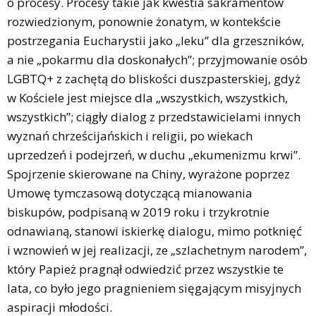
o procesy. Procesy takie jak kwestia sakramentów
rozwiedzionym, ponownie żonatym, w kontekście
postrzegania Eucharystii jako „leku” dla grzeszników,
a nie „pokarmu dla doskonałych”; przyjmowanie osób
LGBTQ+ z zachętą do bliskości duszpasterskiej, gdyż
w Kościele jest miejsce dla „wszystkich, wszystkich,
wszystkich”; ciągły dialog z przedstawicielami innych
wyznań chrześcijańskich i religii, po wiekach
uprzedzeń i podejrzeń, w duchu „ekumenizmu krwi”.
Spojrzenie skierowane na Chiny, wyrażone poprzez
Umowę tymczasową dotyczącą mianowania
biskupów, podpisaną w 2019 roku i trzykrotnie
odnawianą, stanowi iskierkę dialogu, mimo potknięć
i wznowień w jej realizacji, ze „szlachetnym narodem”,
który Papież pragnął odwiedzić przez wszystkie te
lata, co było jego pragnieniem sięgającym misyjnych
aspiracji młodości.