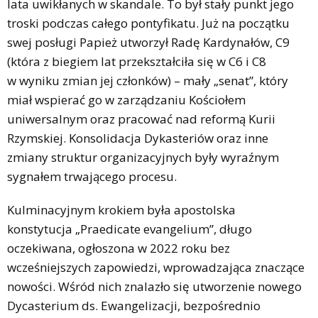
lata uwikłanych w skandale. To był stały punkt jego
troski podczas całego pontyfikatu. Już na początku
swej posługi Papież utworzył Radę Kardynałów, C9
(która z biegiem lat przekształciła się w C6 i C8
w wyniku zmian jej członków) – mały „senat”, który
miał wspierać go w zarządzaniu Kościołem
uniwersalnym oraz pracować nad reformą Kurii
Rzymskiej. Konsolidacja Dykasteriów oraz inne
zmiany struktur organizacyjnych były wyraźnym
sygnałem trwającego procesu.
Kulminacyjnym krokiem była apostolska
konstytucja „Praedicate evangelium”, długo
oczekiwana, ogłoszona w 2022 roku bez
wcześniejszych zapowiedzi, wprowadzająca znaczące
nowości. Wśród nich znalazło się utworzenie nowego
Dycasterium ds. Ewangelizacji, bezpośrednio