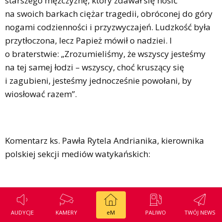
starszego mężczyznę, który zdawał się nosić
na swoich barkach ciężar tragedii, obróconej do góry
nogami codzienności i przyzwyczajeń. Ludzkość była
przytłoczona, lecz Papież mówił o nadziei. I
o braterstwie: „Zrozumieliśmy, że wszyscy jesteśmy
na tej samej łodzi – wszyscy, choć kruszący się
i zagubieni, jesteśmy jednocześnie powołani, by
wiosłować razem”.
Komentarz ks. Pawła Rytela Andrianika, kierownika
polskiej sekcji mediów watykańskich:
Za Radiem Watykańskim,
Salvatore Cernuzio
AUDYCJE
KAMERY
eM
PALIWO
TWÓJ NEWS