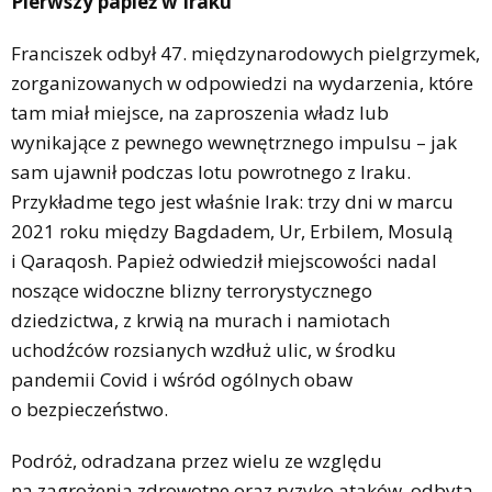
Pierwszy papież w Iraku
Franciszek odbył 47. międzynarodowych pielgrzymek,
zorganizowanych w odpowiedzi na wydarzenia, które
tam miał miejsce, na zaproszenia władz lub
wynikające z pewnego wewnętrznego impulsu – jak
sam ujawnił podczas lotu powrotnego z Iraku.
Przykładme tego jest właśnie Irak: trzy dni w marcu
2021 roku między Bagdadem, Ur, Erbilem, Mosulą
i Qaraqosh. Papież odwiedził miejscowości nadal
noszące widoczne blizny terrorystycznego
dziedzictwa, z krwią na murach i namiotach
uchodźców rozsianych wzdłuż ulic, w środku
pandemii Covid i wśród ogólnych obaw
o bezpieczeństwo.
Podróż, odradzana przez wielu ze względu
na zagrożenia zdrowotne oraz ryzyko ataków, odbyta