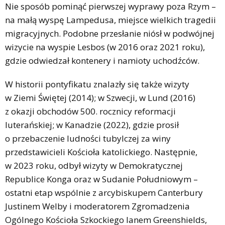
Nie sposób pominąć pierwszej wyprawy poza Rzym –
na małą wyspę Lampedusa, miejsce wielkich tragedii
migracyjnych. Podobne przesłanie niósł w podwójnej
wizycie na wyspie Lesbos (w 2016 oraz 2021 roku),
gdzie odwiedzał kontenery i namioty uchodźców.
W historii pontyfikatu znalazły się także wizyty
w Ziemi Świętej (2014); w Szwecji, w Lund (2016)
z okazji obchodów 500. rocznicy reformacji
luterańskiej; w Kanadzie (2022), gdzie prosił
o przebaczenie ludności tubylczej za winy
przedstawicieli Kościoła katolickiego. Następnie,
w 2023 roku, odbył wizyty w Demokratycznej
Republice Konga oraz w Sudanie Południowym –
ostatni etap wspólnie z arcybiskupem Canterbury
Justinem Welby i moderatorem Zgromadzenia
Ogólnego Kościoła Szkockiego Ianem Greenshields,