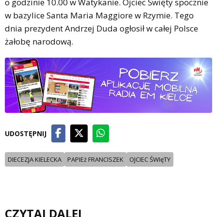
o godzinie 10.00 w Watykanie. Ojciec Święty spocznie
w bazylice Santa Maria Maggiore w Rzymie. Tego
dnia prezydent Andrzej Duda ogłosił w całej Polsce
żałobę narodową.
UDOSTĘPNIJ
DIECEZJA KIELECKA
PAPIEż FRANCISZEK
OJCIEC ŚWIęTY
CZYTAJ DALEJ