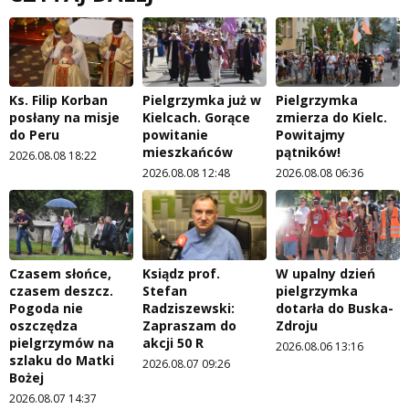
Ks. Filip Korban
Pielgrzymka już w
Pielgrzymka
posłany na misje
Kielcach. Gorące
zmierza do Kielc.
do Peru
powitanie
Powitajmy
mieszkańców
pątników!
2026.08.08 18:22
2026.08.08 12:48
2026.08.08 06:36
Czasem słońce,
Ksiądz prof.
W upalny dzień
czasem deszcz.
Stefan
pielgrzymka
Pogoda nie
Radziszewski:
dotarła do Buska-
oszczędza
Zapraszam do
Zdroju
pielgrzymów na
akcji 50 R
2026.08.06 13:16
szlaku do Matki
2026.08.07 09:26
Bożej
2026.08.07 14:37