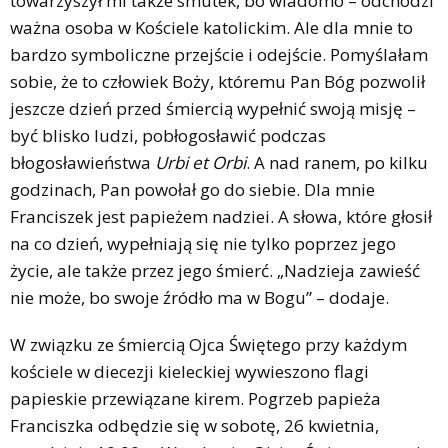
towarzyszył mi także smutek, bo wiadomo – odchodzi
ważna osoba w Kościele katolickim. Ale dla mnie to
bardzo symboliczne przejście i odejście. Pomyślałam
sobie, że to człowiek Boży, któremu Pan Bóg pozwolił
jeszcze dzień przed śmiercią wypełnić swoją misję –
być blisko ludzi, pobłogosławić podczas
błogosławieństwa
Urbi et Orbi
. A nad ranem, po kilku
godzinach, Pan powołał go do siebie. Dla mnie
Franciszek jest papieżem nadziei. A słowa, które głosił
na co dzień, wypełniają się nie tylko poprzez jego
życie, ale także przez jego śmierć. „Nadzieja zawieść
nie może, bo swoje źródło ma w Bogu” – dodaje.
W związku ze śmiercią Ojca Świętego przy każdym
kościele w diecezji kieleckiej wywieszono flagi
papieskie przewiązane kirem. Pogrzeb papieża
Franciszka odbędzie się w sobotę, 26 kwietnia,