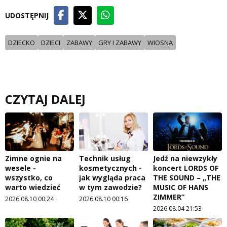
UDOSTĘPNIJ
DZIECKO
DZIECI
ZABAWY
GRY I ZABAWY
WIOSNA
CZYTAJ DALEJ
Zimne ognie na
Technik usług
Jedź na niewzykły
wesele -
kosmetycznych -
koncert LORDS OF
wszystko, co
jak wygląda praca
THE SOUND – „THE
warto wiedzieć
w tym zawodzie?
MUSIC OF HANS
ZIMMER”
2026.08.10 00:24
2026.08.10 00:16
2026.08.04 21:53