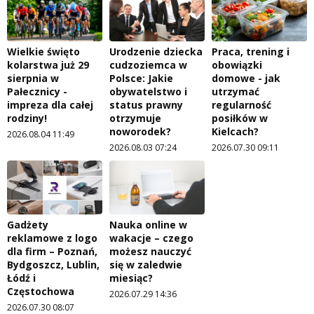
Wielkie święto
Urodzenie dziecka
Praca, trening i
kolarstwa już 29
cudzoziemca w
obowiązki
sierpnia w
Polsce: Jakie
domowe - jak
Pałecznicy -
obywatelstwo i
utrzymać
impreza dla całej
status prawny
regularność
rodziny!
otrzymuje
posiłków w
noworodek?
Kielcach?
2026.08.04 11:49
2026.08.03 07:24
2026.07.30 09:11
Gadżety
Nauka online w
reklamowe z logo
wakacje – czego
dla firm – Poznań,
możesz nauczyć
Bydgoszcz, Lublin,
się w zaledwie
Łódź i
miesiąc?
Częstochowa
2026.07.29 14:36
2026.07.30 08:07