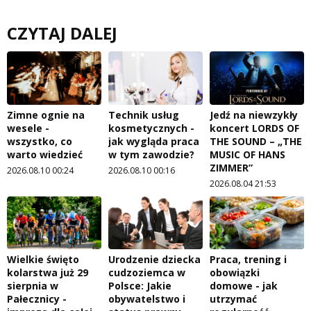
CZYTAJ DALEJ
Zimne ognie na
Technik usług
Jedź na niewzykły
wesele -
kosmetycznych -
koncert LORDS OF
wszystko, co
jak wygląda praca
THE SOUND – „THE
warto wiedzieć
w tym zawodzie?
MUSIC OF HANS
ZIMMER”
2026.08.10 00:24
2026.08.10 00:16
2026.08.04 21:53
Wielkie święto
Urodzenie dziecka
Praca, trening i
kolarstwa już 29
cudzoziemca w
obowiązki
sierpnia w
Polsce: Jakie
domowe - jak
Pałecznicy -
obywatelstwo i
utrzymać