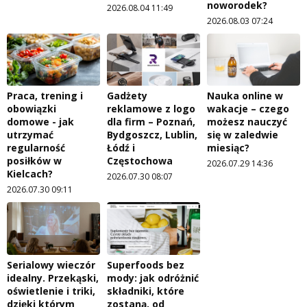
noworodek?
2026.08.04 11:49
2026.08.03 07:24
Praca, trening i
Gadżety
Nauka online w
obowiązki
reklamowe z logo
wakacje – czego
domowe - jak
dla firm – Poznań,
możesz nauczyć
utrzymać
Bydgoszcz, Lublin,
się w zaledwie
regularność
Łódź i
miesiąc?
posiłków w
Częstochowa
2026.07.29 14:36
Kielcach?
2026.07.30 08:07
2026.07.30 09:11
Serialowy wieczór
Superfoods bez
idealny. Przekąski,
mody: jak odróżnić
oświetlenie i triki,
składniki, które
dzięki którym
zostaną, od