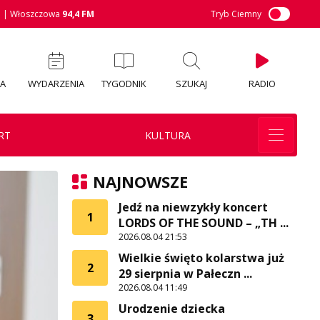
M
| Włoszczowa
94,4 FM
Tryb Ciemny
IA
WYDARZENIA
TYGODNIK
SZUKAJ
RADIO
RT
KULTURA
NAJNOWSZE
Jedź na niewzykły koncert
1
LORDS OF THE SOUND – „TH ...
2026.08.04 21:53
Wielkie święto kolarstwa już
2
29 sierpnia w Pałeczn ...
2026.08.04 11:49
Urodzenie dziecka
3