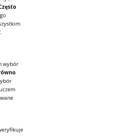
Często
ego
szystkim
.
ch wybór
równo
wybór
Kluczem
zowane
weryfikuje
j