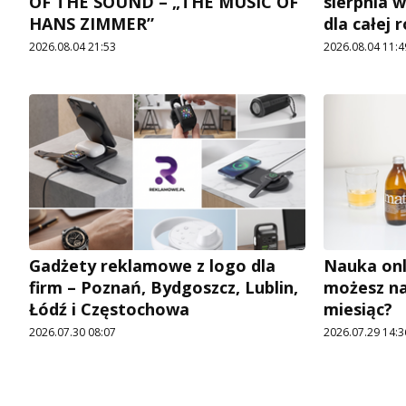
OF THE SOUND – „THE MUSIC OF
sierpnia w
HANS ZIMMER”
dla całej 
2026.08.04 21:53
2026.08.04 11:4
Gadżety reklamowe z logo dla
Nauka onl
firm – Poznań, Bydgoszcz, Lublin,
możesz na
Łódź i Częstochowa
miesiąc?
2026.07.30 08:07
2026.07.29 14:3