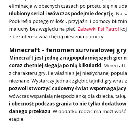
eliminacja w obecnych czasach po prostu się nie ud
ulubiony serial i wówczas podejmie decyzję.
Na sz
Podkreśla potęgę miłości, przyjaźni i pomocy bliźnim
maluchy bez względu na płeć.
Zabawki Psi Patrol
koj
z bezinteresowną chęcią niesienia pomocy.
Minecraft – fenomen survivalowej gry
Minecraft jest jedną z najpopularniejszych gier n
coraz chętniej sięgają po nią kilkulatki
. Minecraft
z charakteru gry, ile właśnie z jej niesłychanej popu
nieznane. Wystarczy jednak zgłębić tajniki gry wraz z
pozwoli stworzyć cudowny świat wspomagający 
wówczas wspaniałą niespodzianką dla dziecka, taką,
i obecność podczas grania to nie tylko dodatkowy
danego przekazu
. W dodatku rodzic ma możliwość 
etapie.