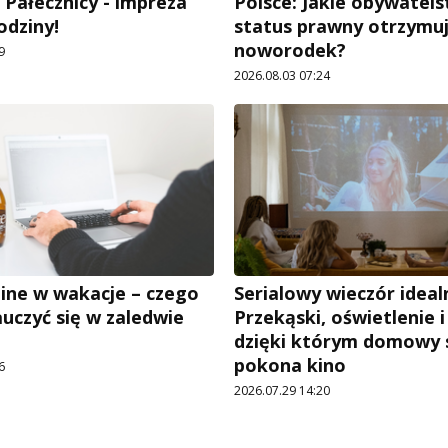
 Pałecznicy - impreza
Polsce: Jakie obywatels
rodziny!
status prawny otrzymu
noworodek?
9
2026.08.03 07:24
ine w wakacje – czego
Serialowy wieczór ideal
uczyć się w zaledwie
Przekąski, oświetlenie i 
dzięki którym domowy 
pokona kino
6
2026.07.29 14:20