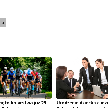
KI
ięto kolarstwa już 29
Urodzenie dziecka cud