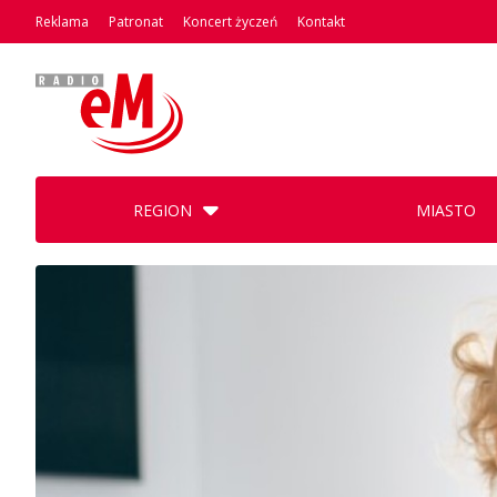
Reklama
Patronat
Koncert życzeń
Kontakt
REGION
MIASTO