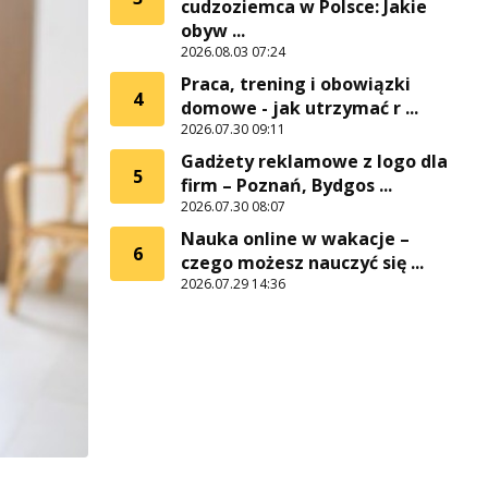
cudzoziemca w Polsce: Jakie
obyw ...
2026.08.03 07:24
Praca, trening i obowiązki
4
domowe - jak utrzymać r ...
2026.07.30 09:11
Gadżety reklamowe z logo dla
5
firm – Poznań, Bydgos ...
2026.07.30 08:07
Nauka online w wakacje –
6
czego możesz nauczyć się ...
2026.07.29 14:36