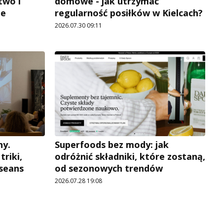
two i
domowe - jak utrzymać
je
regularność posiłków w Kielcach?
2026.07.30 09:11
ny.
Superfoods bez mody: jak
triki,
odróżnić składniki, które zostaną,
seans
od sezonowych trendów
2026.07.28 19:08