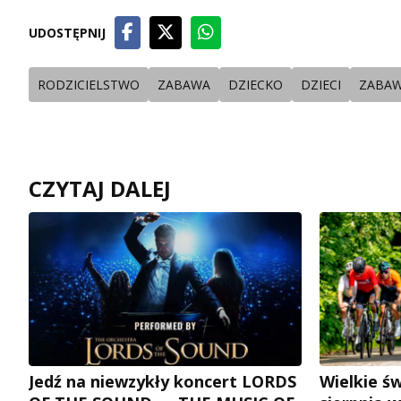
UDOSTĘPNIJ
RODZICIELSTWO
ZABAWA
DZIECKO
DZIECI
ZABAW
CZYTAJ DALEJ
Jedź na niewzykły koncert LORDS
Wielkie św