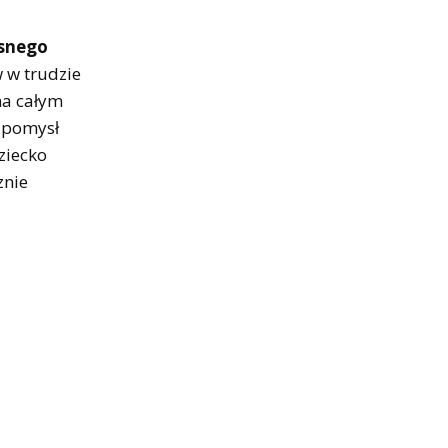
esnego
 w trudzie
na całym
 pomysł
ziecko
znie