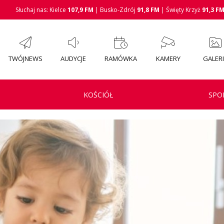
Słuchaj nas: Kielce
107,9 FM
| Busko-Zdrój
91,8 FM
| Święty Krzyż
91,3 F
TWÓJNEWS
AUDYCJE
RAMÓWKA
KAMERY
GALER
KOŚCIÓŁ
SPO