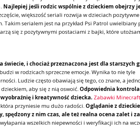
a.
Najlepiej jeśli rodzic wspólnie z dzieckiem obejrzy 
częście, większość seriali rozwija w dzieciach pozytywne
. Takim serialem jest na przykład Psi Patrol uwielbiany 
arzą się z pozytywnymi postaciami z bajki, które utożsa
a świecie, i chociaż przeznaczona jest dla starszych g
 budzi w rodzicach sprzeczne emocje. Wynika to nie tyle
larności. Ludzie często obawiają się tego, co znane, a jed
 dzieckiem, aby się z nią oswoić.
Odpowiednia kontrola
wyobraźnię i kreatywność dziecka.
Zabawki Minecraf
 która przyniesie mu dużo radości.
Oglądanie z dziecki
, spędzony z nim czas, ale też realna ocena zalet i z
wyłapania wszelkich niepewności i weryfikacji ich na wc