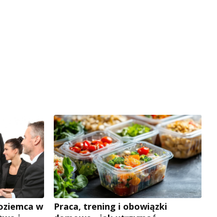
zoziemca w
Praca, trening i obowiązki