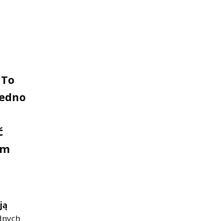
 To
Jedno
ć
im
ją
dnych