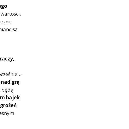
jego
 wartości.
przez
miane są
raczy,
nocześnie…
 nad grą
t
będą
em bajek
agrożeń
zesnym