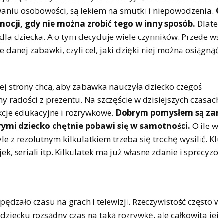
waniu osobowości, są lekiem na smutki i niepowodzenia.
mocji, gdy nie można zrobić tego w inny sposób.
Dlat
dla dziecka. A o tym decyduje wiele czynników. Przede w
 danej zabawki, czyli cel, jaki dzięki niej można osiągnąć
ej strony chcą, aby zabawka nauczyła dziecko czegoś
hy radości z prezentu. Na szczęście w dzisiejszych czasa
nkcje edukacyjne i rozrywkowe.
Dobrym pomysłem są za
tórymi dziecko chętnie pobawi się w samotności.
O ile 
le z rezolutnym kilkulatkiem trzeba się trochę wysilić. 
k, seriali itp. Kilkulatek ma już własne zdanie i sprecy
pędzało czasu na grach i telewizji. Rzeczywistość często 
 dziecku rozsądny czas na taką rozrywkę, ale całkowita je