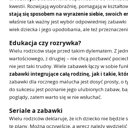
kwestii. Rozwijają wyobraźnię, pomagają w kształto
stają się sposobem na wyrażenie siebie, swoich e
właśnie tak ważny jest wybór odpowiedniej zabawki 
wiek dziecka i jego upodobania, ale też przeznaczenie
Edukacja czy rozrywka?
Wielu rodziców staje przed takim dylematem. Z jedn
wartościowego, z drugiej – nie chcą pozbawić pociec
nie jest taki trudny. Wiele zabawek łączy w sobie fu
zabawki integrujące całą rodzinę, jak i takie, k
zabawki dla rocznego malucha jest dosyć prosty, o ty
do sukcesu jest poznanie jego ulubionych zabaw, baje
poglądy, zatem warto się w nie wsłuchać.
Seriale a zabawki
Wielu rodziców deklaruje, że ich dziecko nie będzie s
te plany. Można oczywiście, a wręcz należy wydzielić