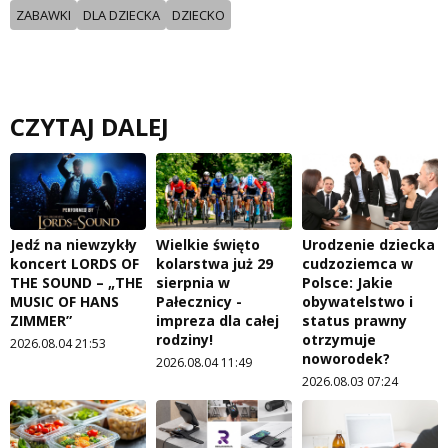
ZABAWKI
DLA DZIECKA
DZIECKO
CZYTAJ DALEJ
Jedź na niewzykły
Wielkie święto
Urodzenie dziecka
koncert LORDS OF
kolarstwa już 29
cudzoziemca w
THE SOUND – „THE
sierpnia w
Polsce: Jakie
MUSIC OF HANS
Pałecznicy -
obywatelstwo i
ZIMMER”
impreza dla całej
status prawny
rodziny!
otrzymuje
2026.08.04 21:53
noworodek?
2026.08.04 11:49
2026.08.03 07:24