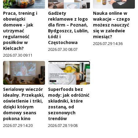
Praca, trening i
Gadżety
Nauka online w
obowiązki
reklamowe z logo
wakacje – czego
domowe - jak
dla firm – Poznań,
możesz nauczyć
utrzymać
Bydgoszcz, Lublin,
się w zaledwie
regularność
Łódź i
miesiąc?
posiłków w
Częstochowa
2026.07.29 14:36
Kielcach?
2026.07.30 08:07
2026.07.30 09:11
Serialowy wieczór
Superfoods bez
idealny. Przekąski,
mody: jak odróżnić
oświetlenie i triki,
składniki, które
dzięki którym
zostaną, od
domowy seans
sezonowych
pokona kino
trendów
2026.07.29 14:20
2026.07.28 19:08