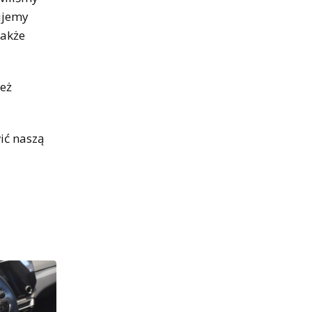
ujemy
także
ież
ić naszą