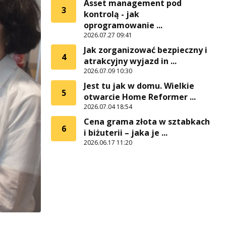
Asset management pod
3
kontrolą - jak
oprogramowanie ...
2026.07.27 09:41
Jak zorganizować bezpieczny i
4
atrakcyjny wyjazd in ...
2026.07.09 10:30
Jest tu jak w domu. Wielkie
5
otwarcie Home Reformer ...
2026.07.04 18:54
Cena grama złota w sztabkach
6
i biżuterii – jaka je ...
2026.06.17 11:20