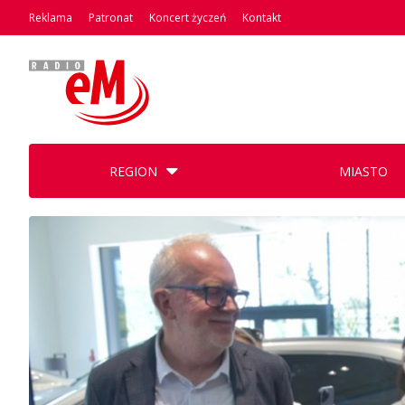
Reklama
Patronat
Koncert życzeń
Kontakt
REGION
MIASTO