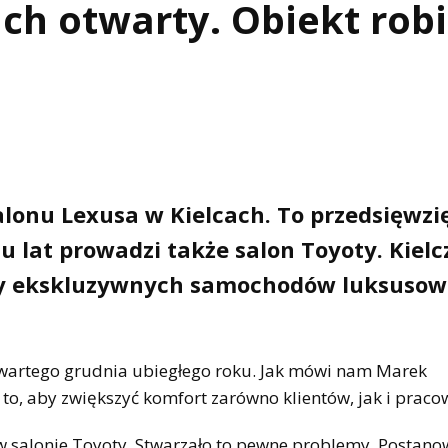
ch otwarty. Obiekt robi
lonu Lexusa w Kielcach. To przedsięwzi
 lat prowadzi także salon Toyoty. Kielc
erty ekskluzywnych samochodów luksusow
zwartego grudnia ubiegłego roku. Jak mówi nam Marek
to, aby zwiększyć komfort zarówno klientów, jak i praco
 w salonie Toyoty. Stwarzało to pewne problemy. Postano