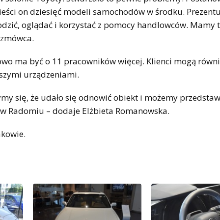
ieści on dziesięć modeli samochodów w środku. Prezent
dzić, oglądać i korzystać z pomocy handlowców. Mamy 
rozmówca.
owo ma być o 11 pracowników więcej. Klienci mogą równ
jszymi urządzeniami.
ymy się, że udało się odnowić obiekt i możemy przedstaw
e w Radomiu – dodaje Elżbieta Romanowska.
kowie.