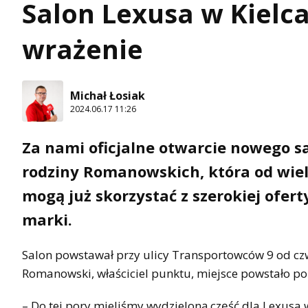
Salon Lexusa w Kielca
wrażenie
Michał Łosiak
2024.06.17 11:26
Za nami oficjalne otwarcie nowego sa
rodziny Romanowskich, która od wielu
mogą już skorzystać z szerokiej of
marki.
Salon powstawał przy ulicy Transportowców 9 od c
Romanowski, właściciel punktu, miejsce powstało po 
– Do tej pory mieliśmy wydzieloną część dla Lexusa