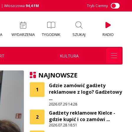
M
| Włoszczowa
94,4 FM
Tryb Ciemny
IA
WYDARZENIA
TYGODNIK
SZUKAJ
RADIO
RT
KULTURA
NAJNOWSZE
Gdzie zamówić gadżety
1
reklamowe z logo? Gadżetowy
...
2026.07.29 14:28
Gadżety reklamowe Kielce -
2
gdzie kupić i co zamówi ...
2026.07.28 18:51