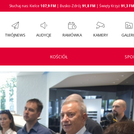
Słuchaj nas: Kielce
107,9 FM
| Busko-Zdrój
91,8 FM
| Święty Krzyż
91,3 F
TWÓJNEWS
AUDYCJE
RAMÓWKA
KAMERY
GALER
KOŚCIÓŁ
SPO