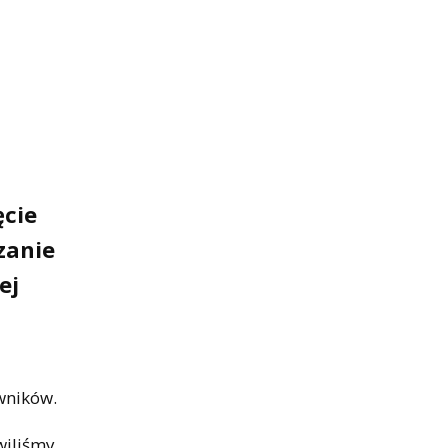
ęcie
zanie
ej
wników.
wiliśmy