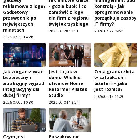
gadżety
reklamowe Kielce
management pod
reklamowe z logo?
- gdzie kupić i co
kontrolą - jak
Gadżetowy
zamówić z logo
oprogramowanie
przewodnik po
dla firm z regionu
porządkuje zasoby
największych
świętokrzyskiego
IT firmy?
miastach
2026.07.28 18:51
2026.07.27 09:41
2026.07.29 14:28
Jak zorganizować
Jest tu jak w
Cena grama złota
bezpieczny i
domu. Wielkie
w sztabkach i
atrakcyjny wyjazd
otwarcie Home
biżuterii – jaka
integracyjny dla
Reformer Pilates
jest różnica?
dużej firmy?
Studio
2026.06.17 11:20
2026.07.09 10:30
2026.07.04 18:54
Czym jest
Poszukiwanie