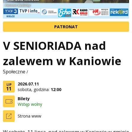
PATRONAT
V SENIORIADA nad
zalewem w Kaniowie
Społeczne
/
2026.07.11
LIP
11
sobota, godzina:
12:00
Bilety
Wstęp wolny
Strona www
W sobotę, 11 lipca, nad zalewem w Kaniowie w gminie