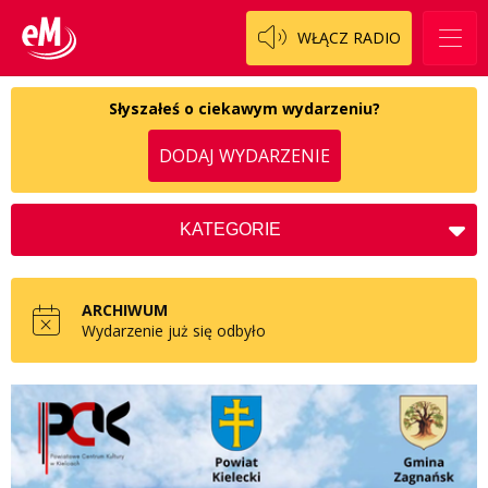
WŁĄCZ RADIO
Słyszałeś o ciekawym wydarzeniu?
DODAJ WYDARZENIE
KATEGORIE
Koncerty
Kościół
ARCHIWUM
Kultura
Wydarzenie już się odbyło
Charytatywne
Społeczne
Zdrowie