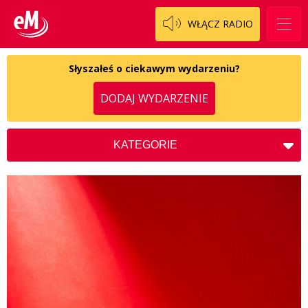
WŁĄCZ RADIO
Słyszałeś o ciekawym wydarzeniu?
DODAJ WYDARZENIE
KATEGORIE
Koncerty
Kościół
Kultura
Charytatywne
Społeczne
Zdrowie