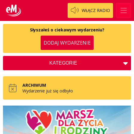
WŁĄCZ RADIO
Słyszałeś o ciekawym wydarzeniu?
DODAJ WYDARZENIE
KATEGORIE
Koncerty
Kościół
ARCHIWUM
Kultura
Wydarzenie już się odbyło
Charytatywne
Społeczne
Zdrowie