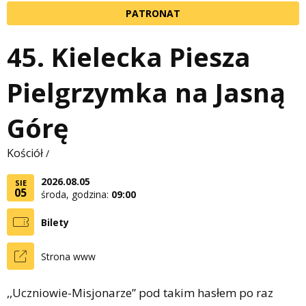
PATRONAT
45. Kielecka Piesza
Pielgrzymka na Jasną
Górę
Kościół
/
2026.08.05
SIE
05
środa, godzina:
09:00
Bilety
Strona www
,,Uczniowie-Misjonarze” pod takim hasłem po raz