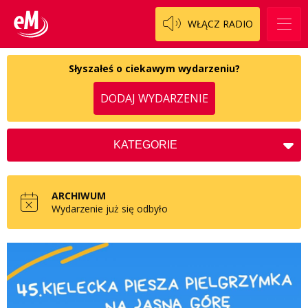
WŁĄCZ RADIO
Słyszałeś o ciekawym wydarzeniu?
DODAJ WYDARZENIE
KATEGORIE
Koncerty
Kościół
ARCHIWUM
Kultura
Wydarzenie już się odbyło
Charytatywne
Społeczne
Zdrowie