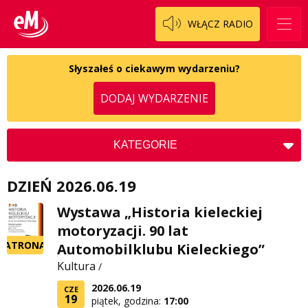
Patronat
Włoszczowski
Cały ten sport
WŁĄCZ RADIO
Koncert życzeń
Dzieciaki Cudaki
Kontakt
Słyszałeś o ciekawym wydarzeniu?
Fascynująca nauka
DODAJ WYDARZENIE
O nas
Historia na fali
Regulamin programu Patron
Modna kultura
KATEGORIE
Zespół
OdNowa
Koncerty
DZIEŃ 2026.06.19
Logo do pobrania
Pacjent, którego nie zapomnę
Kościół
Kultura
Wystawa „Historia kieleckiej
Regulamin konkursów
Pasjonaci
Charytatywne
motoryzacji. 90 lat
Społeczne
Regulamin przesyłania materiałów
Piąta strona świata
Zdrowie
PATRONAT
Automobilklubu Kieleckiego”
Kultura
/
Regulamin sklepu internetowego
Prawdę mówiąc
2026.06.19
CZE
Regulamin darowizn
Słowo Dnia
19
piątek, godzina:
17:00