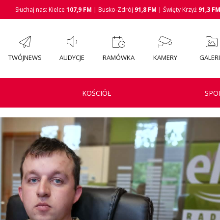
Słuchaj nas: Kielce
107,9 FM
| Busko-Zdrój
91,8 FM
| Święty Krzyż
91,3 F
TWÓJNEWS
AUDYCJE
RAMÓWKA
KAMERY
GALER
KOŚCIÓŁ
SPO