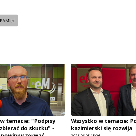
PAMIęć
w temacie: "Podpisy
Wszystko w temacie: P
zbierać do skutku" -
kazimierski się rozwija
e powinny zerwać
2026.06.05 15:26