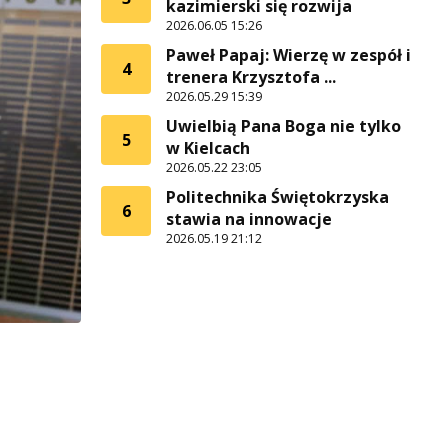
kazimierski się rozwija
2026.06.05 15:26
Paweł Papaj: Wierzę w zespół i
4
trenera Krzysztofa ...
2026.05.29 15:39
Uwielbią Pana Boga nie tylko
5
w Kielcach
2026.05.22 23:05
Politechnika Świętokrzyska
6
stawia na innowacje
2026.05.19 21:12