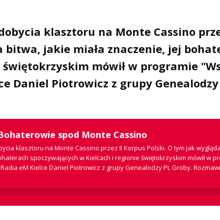
dobycia klasztoru na Monte Cassino prze
 bitwa, jakie miała znaczenie, jej boha
ie świętokrzyskim mówił w programie "W
ce Daniel Piotrowicz z grupy Genealodzy
 Bohaterowie spod Monte Cassino
cia klasztoru na Monte Cassino przez II Korpus Polski. O tym jak wygląda
 bohaterach spoczywających w Kielcach i regionie świętokrzyskim mówił w p
Radia eM Kielce Daniel Piotrowicz z grupy Genealodzy PL Groby. Rozmawi