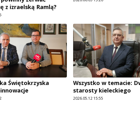
ę z izraelską Ramlą?
5
ika Świętokrzyska
Wszystko w temacie: D
 innowacje
starosty kieleckiego
2
2026.05.12 15:55