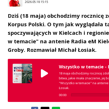
2026.05.18 15:15
Dziś (18 maja) obchodzimy rocznicę z
Korpus Polski. O tym jak wyglądała ta
spoczywających w Kielcach i region
w temacie" na antenie Radia eM Kiel
Groby. Rozmawiał Michał Łosiak.
Wszystko w temacie -
18 maja obchodzimy rocznicę zdoby
bitwa, jakie miała znaczenie, jej
"Wszystko w temacie" na antenie 
Łosiak.
00:00