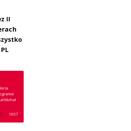
z II
terach
szystko
 PL
ła ta
rogramie
ał Michał
10:57