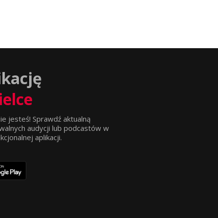
ikację
ielce
ie jesteś! Sprawdź aktualną
walnych audycji lub podcastów w
jonalnej aplikacji.