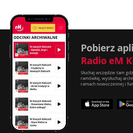
Pobierz apl
Radio eM K
Słuchaj wszędzie tam gdz
ramówkę, wysłuchaj archi
ramach nowoczesnej i funkc