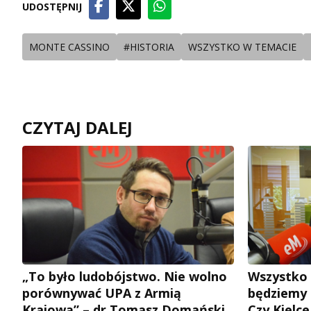
UDOSTĘPNIJ
MONTE CASSINO
#HISTORIA
WSZYSTKO W TEMACIE
CZYTAJ DALEJ
„To było ludobójstwo. Nie wolno
Wszystko 
porównywać UPA z Armią
będziemy 
Krajową” – dr Tomasz Domański
Czy Kielc