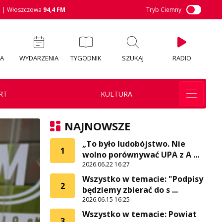
M
| Włoszczowa
94,4 FM
Tryb Ciemny
IA
WYDARZENIA
TYGODNIK
SZUKAJ
RADIO
RT
KULTURA
NAJNOWSZE
„To było ludobójstwo. Nie
1
wolno porównywać UPA z A ...
2026.06.22 16:27
Wszystko w temacie: "Podpisy
2
będziemy zbierać do s ...
2026.06.15 16:25
Wszystko w temacie: Powiat
3