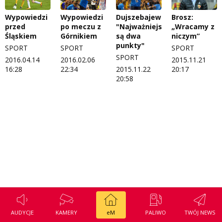
Regulamin konkursu Zwierzak naszej klasy
Tak wierzę
Wypowiedzi
Wypowiedzi
Dujszebajew:
Brosz:
przed
po meczu z
"Najważniejsze
„Wracamy z
Polityka prywatności
Weekend z blondynką
Śląskiem
Górnikiem
są dwa
niczym”
punkty"
SPORT
SPORT
SPORT
W starych Kielcach
ZNAJDZIESZ NAS TAKŻE NA
SPORT
2016.04.14
2016.02.06
2015.11.21
16:28
22:34
2015.11.22
20:17
Wszystko w temacie
20:58
AUDYCJE
KAMERY
eM
PALIWO
TWÓJ NEWS