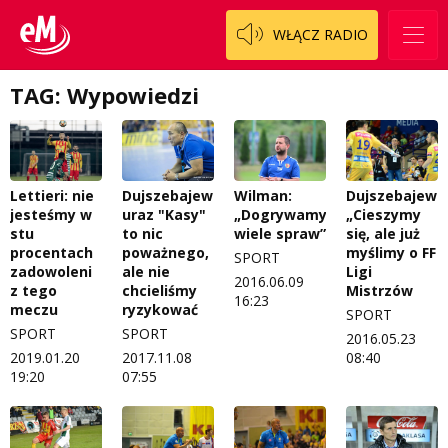
Patronat
Staszowski
Cały ten sport
WŁĄCZ RADIO
Koncert życzeń
Włoszczowski
Dzieciaki Cudaki
Kontakt
TAG: Wypowiedzi
Fascynująca nauka
O nas
Historia na fali
Regulamin programu Patron
Modna kultura
Lettieri: nie
Dujszebajew:
Wilman:
Dujszebajew:
jesteśmy w
uraz "Kasy"
„Dogrywamy
„Cieszymy
Zespół
OdNowa
stu
to nic
wiele spraw”
się, ale już
procentach
poważnego,
myślimy o FF
SPORT
Logo do pobrania
Pacjent, którego nie zapomnę
zadowoleni
ale nie
Ligi
2016.06.09
z tego
chcieliśmy
Mistrzów
16:23
Regulamin konkursów
Pasjonaci
meczu
ryzykować
SPORT
SPORT
SPORT
2016.05.23
Regulamin przesyłania materiałów
Piąta strona świata
2019.01.20
2017.11.08
08:40
19:20
07:55
Regulamin sklepu internetowego
Prawdę mówiąc
Regulamin darowizn
Słowo Dnia