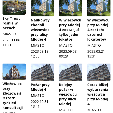
Sky Trust
Naukowcy
W wieżowcu
W wieżowcu
rośnie w
zbadali
przy Młodej
przy Młodej
oczach
wieżowiec
4 został już
4 zostało
MIASTO
przy ulicy
tylko jeden
czterech
Młodej 4
lokator
lokatorów
2023.11.06
11:21
MIASTO
MIASTO
MIASTO
2023.09.18
2023.09.08
2023.03.21
12:00
09:28
13:31
Wieżowiec
Pożar przy
Kolejny
Coraz bliżej
przy
Młodej 4
pożar w
wyburzenia
Zbożowej?
wieżowcu
wieżowca
MIASTO
Ostatni
przy ulicy
przy Młodej
2022.10.31
tydzień
Młodej
4
13:41
konsultacji
MIASTO
MIASTO