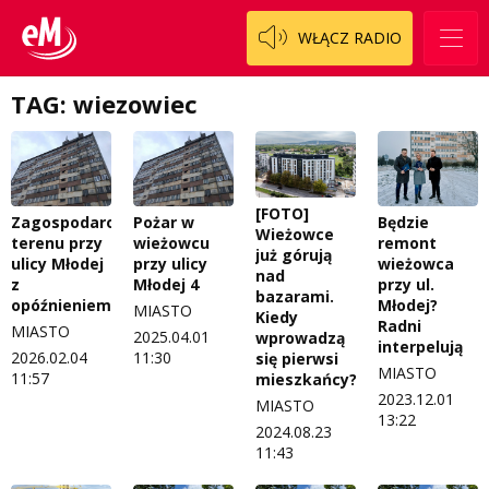
WŁĄCZ RADIO
TAG: wiezowiec
[FOTO]
Zagospodarowanie
Pożar w
Będzie
Wieżowce
terenu przy
wieżowcu
remont
już górują
ulicy Młodej
przy ulicy
wieżowca
nad
z
Młodej 4
przy ul.
bazarami.
opóźnieniem
Młodej?
MIASTO
Kiedy
Radni
MIASTO
2025.04.01
wprowadzą
interpelują
2026.02.04
11:30
się pierwsi
MIASTO
11:57
mieszkańcy?
2023.12.01
MIASTO
13:22
2024.08.23
11:43