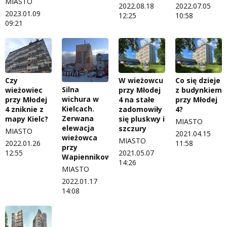
MIASTO
2022.08.18
2022.07.05
2023.01.09
12:25
10:58
09:21
Czy
W wieżowcu
Co się dzieje
Silna
wieżowiec
przy Młodej
z budynkiem
wichura w
przy Młodej
4 na stałe
przy Młodej
Kielcach.
4 zniknie z
zadomowiły
4?
Zerwana
mapy Kielc?
się pluskwy i
MIASTO
elewacja
szczury
MIASTO
2021.04.15
wieżowca
MIASTO
2022.01.26
11:58
przy
12:55
2021.05.07
Wapiennikowej
14:26
MIASTO
2022.01.17
14:08