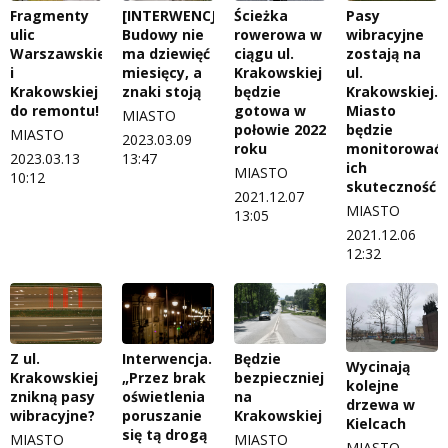
Fragmenty
[INTERWENCJA]
Ścieżka
Pasy
ulic
Budowy nie
rowerowa w
wibracyjne
Warszawskiej
ma dziewięć
ciągu ul.
zostają na
i
miesięcy, a
Krakowskiej
ul.
Krakowskiej
znaki stoją
będzie
Krakowskiej.
do remontu!
gotowa w
Miasto
MIASTO
połowie 2022
będzie
MIASTO
2023.03.09
roku
monitorować
2023.03.13
13:47
ich
MIASTO
10:12
skuteczność
2021.12.07
MIASTO
13:05
2021.12.06
12:32
Z ul.
Interwencja.
Będzie
Wycinają
Krakowskiej
„Przez brak
bezpieczniej
kolejne
znikną pasy
oświetlenia
na
drzewa w
wibracyjne?
poruszanie
Krakowskiej
Kielcach
się tą drogą
MIASTO
MIASTO
MIASTO