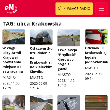
Zespół
OdNowa
WŁĄCZ RADIO
Logo do pobrania
Pacjent, którego nie zapomnę
Regulamin konkursów
Pasjonaci
TAG: ulica Krakowska
Regulamin przesyłania materiałów
Piąta strona świata
Regulamin sklepu internetowego
Prawdę mówiąc
W ciągu
Odcinek ul.
Od czwartku
Trwa akcja
Regulamin darowizn
Słowo Dnia
ulicy Armii
Krakowskiej
utrudnienia
"Prędkość".
Krajowej
będzie
na
Kierowco,
Regulamin konkursu Zwierzak naszej klasy
Tak wierzę
powstanie
jednokierunk
Krakowskiej,
noga z
miejsce do
na kieleckim
MIASTO
gazu!
Polityka prywatności
Weekend z blondynką
zawracania
Słowiku
2023.05.31
MIASTO
MIASTO
MIASTO
09:14
2023.11.15
W starych Kielcach
ZNAJDZIESZ NAS TAKŻE NA
2025.11.05
2025.06.09
10:12
17:25
12:54
Wszystko w temacie