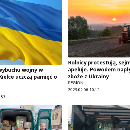
Rolnicy protestują, sej
apeluje. Powodem napł
wybuchu wojny w
zboże z Ukrainy
Kielce uczczą pamięć o
REGION
2023.02.06 10:12
:53