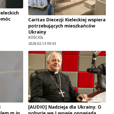
eleckich
pomóc
Caritas Diecezji Kieleckiej wspiera
potrzebujących mieszkańców
Ukrainy
KOŚCIÓŁ
2026.02.13 09:33
d
[AUDIO] Nadzieja dla Ukrainy. O
lem m.in.
pobycie we Lwowie opowiada