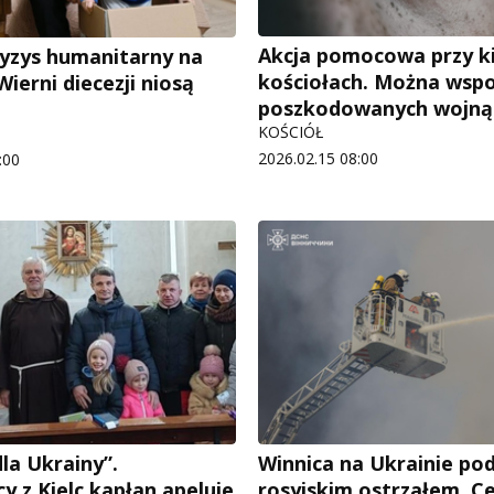
Akcja pomocowa przy ki
ryzys humanitarny na
kościołach. Można ws
Wierni diecezji niosą
poszkodowanych wojną
KOŚCIÓŁ
2026.02.15 08:00
:00
la Ukrainy”.
Winnica na Ukrainie po
y z Kielc kapłan apeluje
rosyjskim ostrzałem. Ce