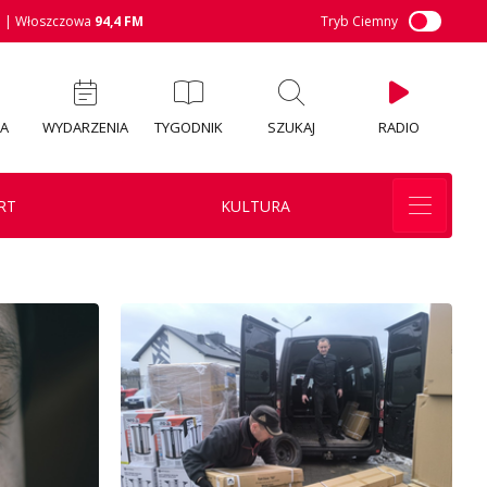
M
| Włoszczowa
94,4 FM
Tryb Ciemny
IA
WYDARZENIA
TYGODNIK
SZUKAJ
RADIO
RT
KULTURA