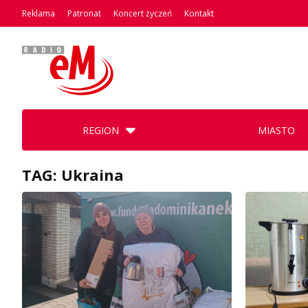
Reklama
Patronat
Koncert życzeń
Kontakt
REGION
MIASTO
TAG: Ukraina