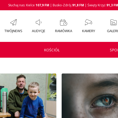
Słuchaj nas: Kielce
107,9 FM
| Busko-Zdrój
91,8 FM
| Święty Krzyż
91,3 F
TWÓJNEWS
AUDYCJE
RAMÓWKA
KAMERY
GALER
KOŚCIÓŁ
SPO