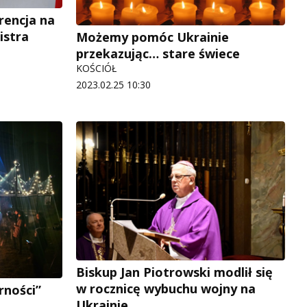
encja na
istra
Możemy pomóc Ukrainie
przekazując… stare świece
KOŚCIÓŁ
2023.02.25 10:30
Biskup Jan Piotrowski modlił się
w rocznicę wybuchu wojny na
rności”
Ukrainie