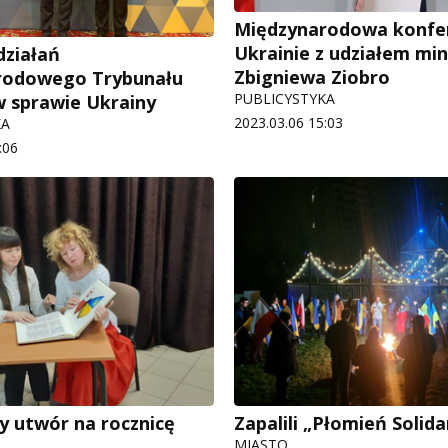
Międzynarodowa konfer
Ukrainie z udziałem min
działań
Zbigniewa Ziobro
rodowego Trybunału
PUBLICYSTYKA
 sprawie Ukrainy
2023.03.06 15:03
KA
:06
 utwór na rocznicę
Zapalili „Płomień Solida
MIASTO