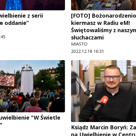
ielbienie z serii
[FOTO] Bożonarodzeni
e oddanie”
kiermasz w Radiu eM!
Świętowaliśmy z naszy
:45
słuchaczami
MIASTO
2022.12.18 16:31
 uwielbienie "W Świetle
"
Ksiądz Marcin Boryń: Z
na Uwielbienie w Cent