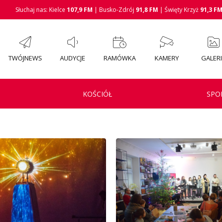
Słuchaj nas: Kielce
107,9 FM
| Busko-Zdrój
91,8 FM
| Święty Krzyż
91,3 F
TWÓJNEWS
AUDYCJE
RAMÓWKA
KAMERY
GALER
KOŚCIÓŁ
SPO