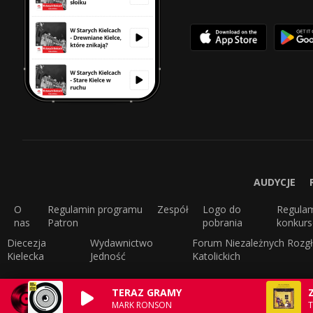
AUDYCJE
O
Regulamin programu
Zespół
Logo do
Regula
nas
Patron
pobrania
konkur
Diecezja
Wydawnictwo
Forum Niezależnych Rozgł
Kielecka
Jedność
Katolickich
TERAZ GRAMY
MARK RONSON
T