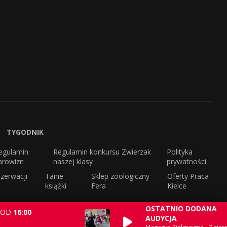
TYGODNIK
egulamin
Regulamin konkursu Zwierzak
Polityka
arowizn
naszej klasy
prywatności
zerwacji
Tanie
Sklep zoologiczny
Oferty Praca
książki
Fera
Kielce
OSTATNIO DODANA
OD
16:00
AUDYCJA