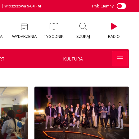
M
| Włoszczowa
94,4 FM
Tryb Ciemny
IA
WYDARZENIA
TYGODNIK
SZUKAJ
RADIO
RT
KULTURA