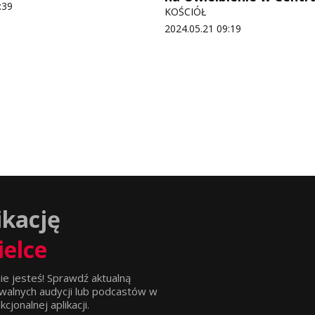
:39
KOŚCIÓŁ
2024.05.21 09:19
ikację
ielce
ie jesteś! Sprawdź aktualną
walnych audycji lub podcastów w
jonalnej aplikacji.