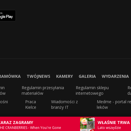
RAMÓWKA
TWÓJNEWS
KAMERY
GALERIA
WYDARZENIA
min
Regulamin przesyłania
Regulamin sklepu
R
sów
materiałów
internetowego
d
ośni
Praca
Wiadomości z
Medme - portal re
Kielce
branży IT
leków
ZARAZ ZAGRAMY
WŁAŚNIE TRWA
HE CRANBERRIES - When You're Gone
Lato wszędzie