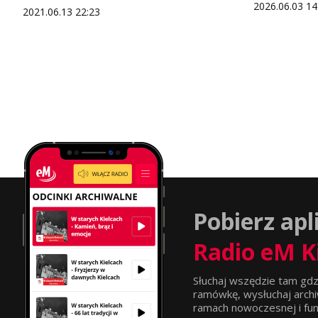
2026.06.03 14
2021.06.13 22:23
Pobierz apl
Radio eM K
Słuchaj wszędzie tam gdz
ramówkę, wysłuchaj archi
ramach nowoczesnej i funkc