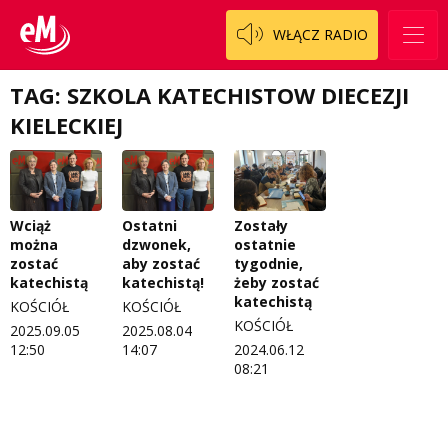
Patronat
Staszowski
Cały ten sport
WŁĄCZ RADIO
Koncert życzeń
Włoszczowski
Dzieciaki Cudaki
Kontakt
TAG: SZKOLA KATECHISTOW DIECEZJI
Fascynująca nauka
KIELECKIEJ
O nas
Historia na fali
Regulamin programu Patron
Modna kultura
Wciąż
Ostatni
Zostały
Zespół
OdNowa
można
dzwonek,
ostatnie
zostać
aby zostać
tygodnie,
Logo do pobrania
Pacjent, którego nie zapomnę
katechistą
katechistą!
żeby zostać
katechistą
KOŚCIÓŁ
KOŚCIÓŁ
Regulamin konkursów
Pasjonaci
KOŚCIÓŁ
2025.09.05
2025.08.04
Regulamin przesyłania materiałów
Piąta strona świata
12:50
14:07
2024.06.12
08:21
Regulamin sklepu internetowego
Prawdę mówiąc
Regulamin darowizn
Słowo Dnia