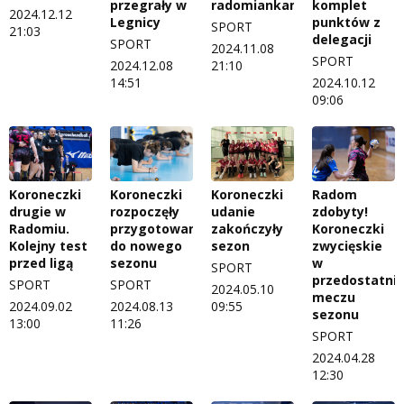
przegrały w
radomiankami
komplet
2024.12.12
Legnicy
punktów z
SPORT
21:03
delegacji
SPORT
2024.11.08
SPORT
2024.12.08
21:10
14:51
2024.10.12
09:06
Koroneczki
Koroneczki
Koroneczki
Radom
drugie w
rozpoczęły
udanie
zdobyty!
Radomiu.
przygotowania
zakończyły
Koroneczki
Kolejny test
do nowego
sezon
zwycięskie
przed ligą
sezonu
w
SPORT
przedostatni
SPORT
SPORT
2024.05.10
meczu
2024.09.02
2024.08.13
09:55
sezonu
13:00
11:26
SPORT
2024.04.28
12:30