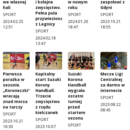
we własnej
i kolejne
w nowym
zespołowi z
hali
zwycięstwo.
roku
Gdyni
Pełna pula
SPORT
SPORT
SPORT
przywieziona
2024.02.25
2024.01.20
2023.10.21
z Legnicy
12:51
18:47
18:55
SPORT
2024.02.18
13:47
Suzuki
Pierwsza
Kapitalny
Mecze Ligi
Korona
porażka w
start Suzuki
Centralnej
Handball
sezonie.
Korony
za darmo w
wygrała
„Koroneczki"
Handball.
internecie
ostatni
wracają
Trzecie
SPORT
turniej
znad morza
zwycięstwo
2023.08.22
przed
na tarczy
z rzędu
08:45
startem
kielczanek
SPORT
sezonu
SPORT
2023.10.21
SPORT
16:30
2023.10.07