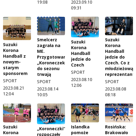
2023.09.10
19:08
09:31
Smelcerz
Suzuki
Suzuki
Suzuki
zagrała na
Korona
Korona
Korona
ME.
Handball
Handball
Handball z
Przygotowania
jedzie do
jedzie do
nowym-
„Koroneczek"
Czech. Co z
Czech
starym
do sezonu
młodzieżową
SPORT
sponsorem
trwają
reprezentant
2023.08.10
SPORT
SPORT
SPORT
12:06
2023.08.21
2023.08.14
2023.08.08
12:04
10:05
08:18
Suzuki
Islandka
Rosińska:
„Koroneczki”
Korona
pomoże
Brakowało
rozpoczęły