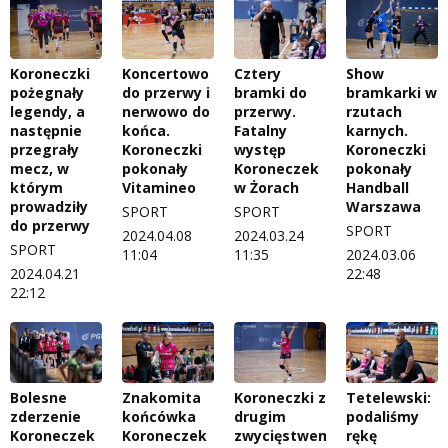
Koroneczki
Koncertowo
Cztery
Show
pożegnały
do przerwy i
bramki do
bramkarki w
legendy, a
nerwowo do
przerwy.
rzutach
następnie
końca.
Fatalny
karnych.
przegrały
Koroneczki
występ
Koroneczki
mecz, w
pokonały
Koroneczek
pokonały
którym
Vitamineo
w Żorach
Handball
prowadziły
Warszawa
SPORT
SPORT
do przerwy
SPORT
2024.04.08
2024.03.24
SPORT
11:04
11:35
2024.03.06
2024.04.21
22:48
22:12
Bolesne
Znakomita
Koroneczki z
Tetelewski:
zderzenie
końcówka
drugim
podaliśmy
Koroneczek
Koroneczek
zwycięstwem
rękę