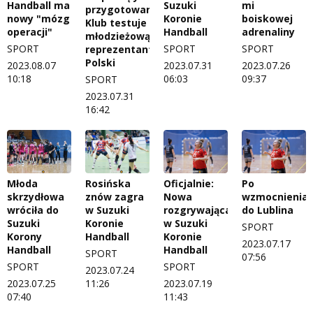
Handball ma
Suzuki
mi
przygotowania.
nowy "mózg
Koronie
boiskowej
Klub testuje
operacji"
Handball
adrenaliny
młodzieżową
SPORT
SPORT
SPORT
reprezentantkę
Polski
2023.08.07
2023.07.31
2023.07.26
10:18
06:03
09:37
SPORT
2023.07.31
16:42
Młoda
Rosińska
Oficjalnie:
Po
skrzydłowa
znów zagra
Nowa
wzmocnienia
wróciła do
w Suzuki
rozgrywająca
do Lublina
Suzuki
Koronie
w Suzuki
SPORT
Korony
Handball
Koronie
2023.07.17
Handball
Handball
SPORT
07:56
SPORT
SPORT
2023.07.24
2023.07.25
11:26
2023.07.19
07:40
11:43