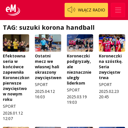
WŁĄCZ RADIO
TAG: suzuki korona handball
Efektowna
Ostatni
Koroneczki
Koroneczki
seria w
mecz we
podgryzały,
na szóstkę.
końcówce
własnej hali
ale
Seria
zapewniła
okraszony
nieznacznie
zwycięstw
Koroneczkom
zwycięstwem
uległy
trwa
pierwsze
liderkom
SPORT
SPORT
zwycięstwo
SPORT
2025.04.12
2025.02.23
w nowym
16:03
2025.03.19
20:45
roku
19:03
SPORT
2026.01.12
12:07