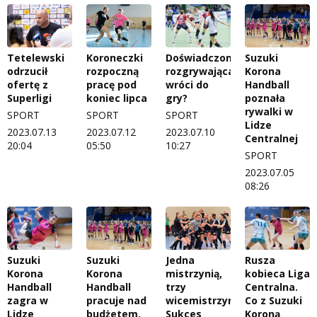
Tetelewski
Koroneczki
Doświadczona
Suzuki
odrzucił
rozpoczną
rozgrywająca
Korona
ofertę z
pracę pod
wróci do
Handball
Superligi
koniec lipca
gry?
poznała
rywalki w
SPORT
SPORT
SPORT
Lidze
2023.07.13
2023.07.12
2023.07.10
Centralnej
20:04
05:50
10:27
SPORT
2023.07.05
08:26
Suzuki
Suzuki
Jedna
Rusza
Korona
Korona
mistrzynią,
kobieca Liga
Handball
Handball
trzy
Centralna.
zagra w
pracuje nad
wicemistrzyniami.
Co z Suzuki
Lidze
budżetem.
Sukces
Koroną