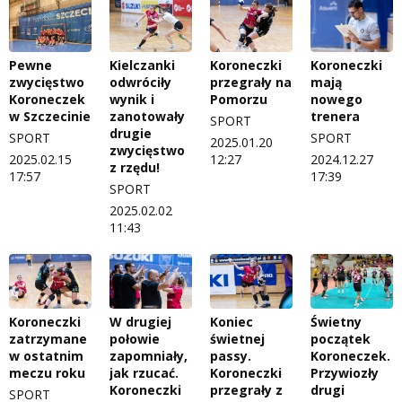
Pewne
Kielczanki
Koroneczki
Koroneczki
zwycięstwo
odwróciły
przegrały na
mają
Koroneczek
wynik i
Pomorzu
nowego
w Szczecinie
zanotowały
trenera
SPORT
drugie
SPORT
SPORT
2025.01.20
zwycięstwo
2025.02.15
12:27
2024.12.27
z rzędu!
17:57
17:39
SPORT
2025.02.02
11:43
Koroneczki
W drugiej
Koniec
Świetny
zatrzymane
połowie
świetnej
początek
w ostatnim
zapomniały,
passy.
Koroneczek.
meczu roku
jak rzucać.
Koroneczki
Przywiozły
Koroneczki
przegrały z
drugi
SPORT