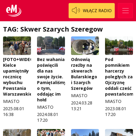
Regulamin konkursu Zwierzak naszej klasy
Tak wierzę
WŁĄCZ RADIO
Polityka prywatności
Weekend z blondynką
TAG: Skwer Szarych Szeregow
W starych Kielcach
ZNAJDZIESZ NAS TAKŻE NA
Wszystko w temacie
[FOTO+WIDEO]
Bez wahania
Odnowią
Pod
Kielce
poświęcili
rzeźby na
pomnikiem
upamiętniły
dla nas
skwerach
harcerzy
rocznicę
swoje życie.
Bularskiego
poległych za
wybuchu
Pamiętaliśmy
i Szarych
Ojczyznę
Powstania
o tym,
Szeregów
oddali cześć
Warszawskiego
oddając im
powstańcom
MIASTO
hołd
MIASTO
MIASTO
2024.03.28
MIASTO
2025.08.01
13:21
2023.08.01
16:38
2024.08.01
17:20
17:20