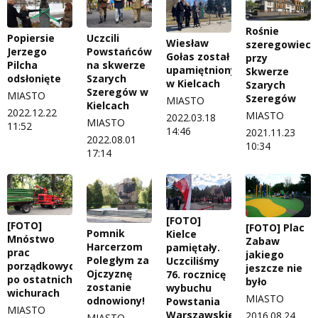
Rośnie
Popiersie
Uczcili
Wiesław
szeregowiec
Jerzego
Powstańców
Gołas został
przy
Pilcha
na skwerze
upamiętniony
Skwerze
odsłonięte
Szarych
w Kielcach
Szarych
Szeregów w
MIASTO
Szeregów
MIASTO
Kielcach
2022.12.22
MIASTO
2022.03.18
MIASTO
11:52
14:46
2021.11.23
2022.08.01
10:34
17:14
[FOTO]
[FOTO]
[FOTO] Plac
Pomnik
Kielce
Mnóstwo
Zabaw
Harcerzom
pamiętały.
prac
jakiego
Poległym za
Uczciliśmy
porządkowych
jeszcze nie
Ojczyznę
76. rocznicę
po ostatnich
było
zostanie
wybuchu
wichurach
MIASTO
odnowiony!
Powstania
MIASTO
Warszawskiego
2016.08.24
MIASTO