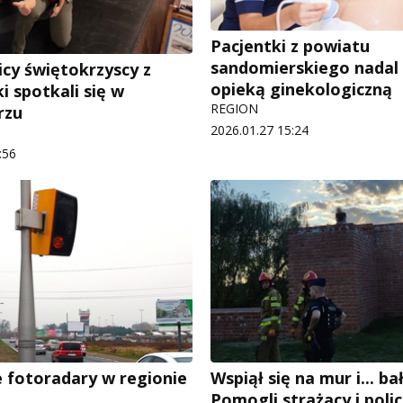
Pacjentki z powiatu
sandomierskiego nadal
cy świętokrzyscy z
opieką ginekologiczną
ki spotkali się w
REGION
rzu
2026.01.27 15:24
:56
fotoradary w regionie
Wspiął się na mur i... bał
Pomogli strażacy i polic