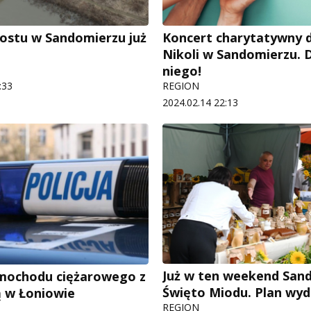
stu w Sandomierzu już
Koncert charytatywny dl
Nikoli w Sandomierzu. 
niego!
:33
REGION
2024.02.14 22:13
Już w ten weekend San
amochodu ciężarowego z
Święto Miodu. Plan wyd
 w Łoniowie
REGION