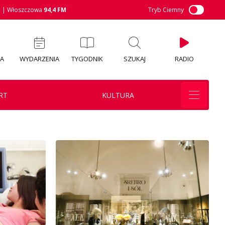
M
| Włoszczowa
94,4 FM
Tryb Ciemny
IA
WYDARZENIA
TYGODNIK
SZUKAJ
RADIO
RT
KULTURA