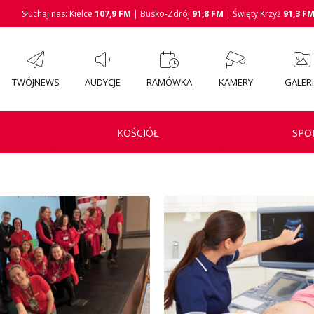
Słuchaj nas: Kielce
107,9 FM
| Busko-Zdrój
91,8 FM
| Święty Krzyż
91,3 F
TWÓJNEWS
AUDYCJE
RAMÓWKA
KAMERY
GALER
KOŚCIÓŁ
SPO