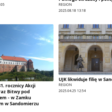
:05
REGION
2025.08.18 13:18
UJK likwiduje filię w S
REGION
. rocznicy Akcji
2025.04.25 12:54
raz Bitwy pod
wem - w Zamku
im w Sandomierzu