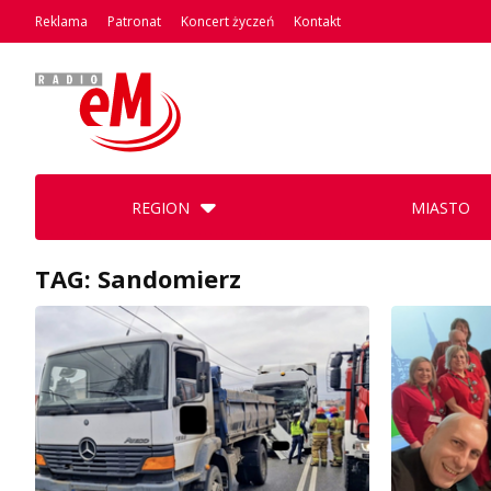
Reklama
Patronat
Koncert życzeń
Kontakt
REGION
MIASTO
TAG: Sandomierz