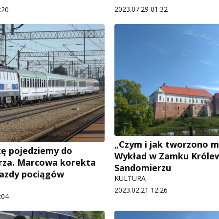
2023.07.29 01:32
:20
„Czym i jak tworzono m
ę pojedziemy do
Wykład w Zamku Króle
rza. Marcowa korekta
Sandomierzu
jazdy pociągów
KULTURA
2023.02.21 12:26
:04