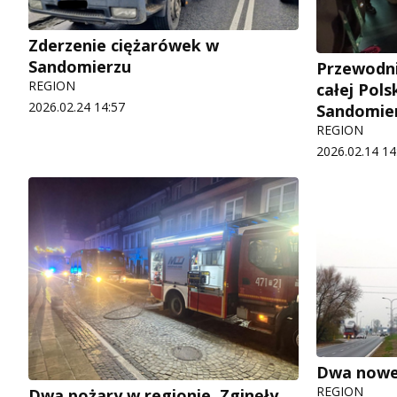
Zderzenie ciężarówek w
Sandomierzu
Przewodni
REGION
całej Pols
2026.02.24 14:57
Sandomie
REGION
2026.02.14 14
Dwa nowe 
REGION
Dwa pożary w regionie. Zginęły