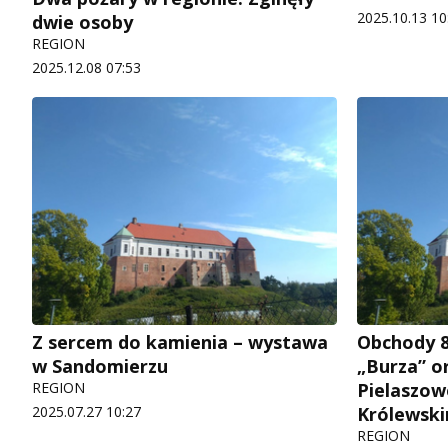
2025.10.13 10
dwie osoby
REGION
2025.12.08 07:53
Z sercem do kamienia – wystawa
Obchody 81
w Sandomierzu
„Burza” o
REGION
Pielaszo
2025.07.27 10:27
Królewsk
REGION