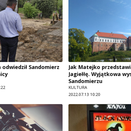
 odwiedził Sandomierz
Jak Matejko przedstawi
icy
Jagiełłę. Wyjątkowa w
Sandomierzu
:22
KULTURA
2022.07.13 10:20