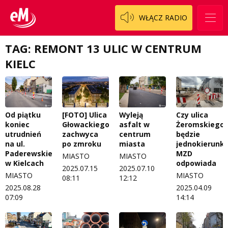
Włoszczowski
Dzieciaki Cudaki
Kontakt
WŁĄCZ RADIO
Fascynująca nauka
O nas
Historia na fali
TAG: REMONT 13 ULIC W CENTRUM
KIELC
Regulamin programu Patron
Modna kultura
Zespół
OdNowa
Logo do pobrania
Pacjent, którego nie zapomnę
Od piątku
[FOTO] Ulica
Wyleją
Czy ulica
koniec
Głowackiego
asfalt w
Żeromskiego
Regulamin konkursów
Pasjonaci
utrudnień
zachwyca
centrum
będzie
na ul.
po zmroku
miasta
jednokierunk
Regulamin przesyłania materiałów
Piąta strona świata
Paderewskiego
MZD
MIASTO
MIASTO
w Kielcach
odpowiada
Regulamin sklepu internetowego
Prawdę mówiąc
2025.07.15
2025.07.10
MIASTO
MIASTO
08:11
12:12
Regulamin darowizn
Słowo Dnia
2025.08.28
2025.04.09
07:09
14:14
Regulamin konkursu Zwierzak naszej klasy
Tak wierzę
Polityka prywatności
Weekend z blondynką