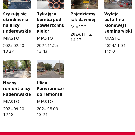
W starych Kielcach
Szykują się
Tykająca
Pojedziemy
Wyleją
ZNAJDZIESZ NAS TAKŻE NA
utrudnienia
bomba pod
jak dawniej
asfalt na
Wszystko w temacie
na ulicy
powierzchnią
Klonowej i
MIASTO
Paderewskiego
Kielc?
Seminaryjskie
2024.11.12
MIASTO
MIASTO
MIASTO
14:27
2025.02.20
2024.11.25
2024.11.04
13:27
13:43
11:10
Nocny
Ulica
remont ulicy
Panoramiczna
Paderewskiego
do remontu
MIASTO
MIASTO
2024.09.20
2024.08.06
12:18
13:24