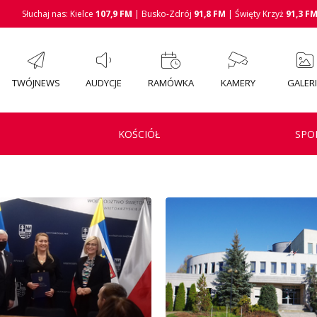
Słuchaj nas: Kielce
107,9 FM
| Busko-Zdrój
91,8 FM
| Święty Krzyż
91,3 F
TWÓJNEWS
AUDYCJE
RAMÓWKA
KAMERY
GALER
KOŚCIÓŁ
SPO