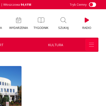
M
| Włoszczowa
94,4 FM
Tryb Ciemny
IA
WYDARZENIA
TYGODNIK
SZUKAJ
RADIO
RT
KULTURA