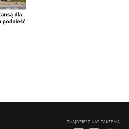
zansą dla
h podnieść
ZNAJDZIESZ NAS TAKŻE NA