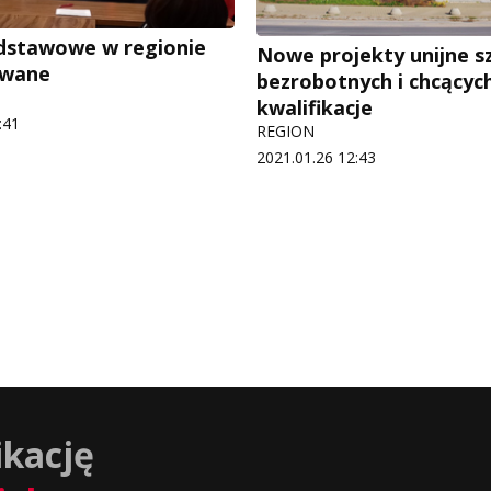
dstawowe w regionie
Nowe projekty unijne s
owane
bezrobotnych i chcącyc
kwalifikacje
:41
REGION
2021.01.26 12:43
ikację