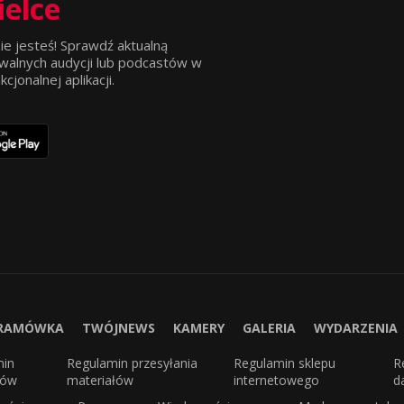
ielce
ie jesteś! Sprawdź aktualną
walnych audycji lub podcastów w
jonalnej aplikacji.
RAMÓWKA
TWÓJNEWS
KAMERY
GALERIA
WYDARZENIA
min
Regulamin przesyłania
Regulamin sklepu
R
sów
materiałów
internetowego
d