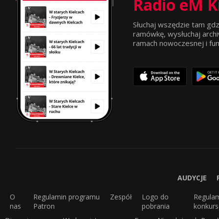
Radio eM K
Słuchaj wszędzie tam gdz
ramówkę, wysłuchaj archi
ramach nowoczesnej i funkc
AUDYCJE
O
Regulamin programu
Zespół
Logo do
Regula
nas
Patron
pobrania
konkur