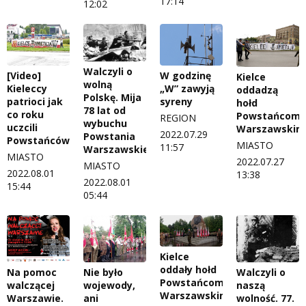
17:14
12:02
Walczyli o
[Video]
W godzinę
Kielce
wolną
Kieleccy
„W” zawyją
oddadzą
Polskę. Mija
patrioci jak
syreny
hołd
78 lat od
co roku
Powstańcom
REGION
wybuchu
uczcili
Warszawskim
2022.07.29
Powstania
Powstańców
MIASTO
11:57
Warszawskiego
MIASTO
2022.07.27
MIASTO
2022.08.01
13:38
2022.08.01
15:44
05:44
Kielce
oddały hołd
Na pomoc
Nie było
Walczyli o
Powstańcom
walczącej
wojewody,
naszą
Warszawskim
Warszawie.
ani
wolność. 77.