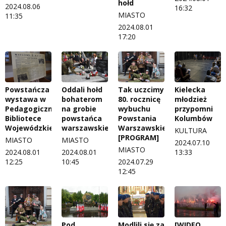
hołd
2024.08.06
16:32
MIASTO
11:35
2024.08.01
17:20
Powstańcza
Oddali hołd
Tak uczcimy
Kielecka
wystawa w
bohaterom
80. rocznicę
młodzież
Pedagogicznej
na grobie
wybuchu
przypomni
Bibliotece
powstańca
Powstania
Kolumbów
Wojewódzkiej
warszawskiego
Warszawskiego
KULTURA
[PROGRAM]
MIASTO
MIASTO
2024.07.10
MIASTO
2024.08.01
2024.08.01
13:33
12:25
10:45
2024.07.29
12:45
Pod
Modlili się za
[WIDEO,