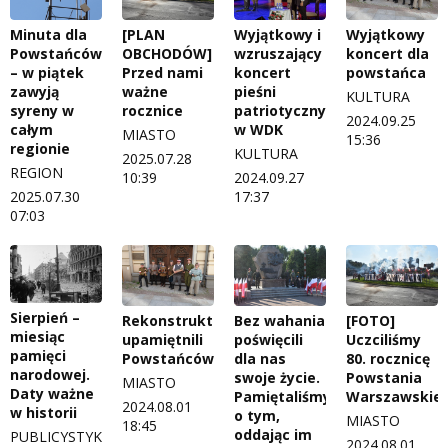
Minuta dla
[PLAN
Wyjątkowy i
Wyjątkowy
Powstańców
OBCHODÓW]
wzruszający
koncert dla
– w piątek
Przed nami
koncert
powstańca
zawyją
ważne
pieśni
KULTURA
syreny w
rocznice
patriotycznych
2024.09.25
całym
w WDK
MIASTO
15:36
regionie
KULTURA
2025.07.28
REGION
10:39
2024.09.27
2025.07.30
17:37
07:03
Sierpień –
Rekonstruktorzy
Bez wahania
[FOTO]
miesiąc
upamiętnili
poświęcili
Uczciliśmy
pamięci
Powstańców
dla nas
80. rocznicę
narodowej.
swoje życie.
Powstania
MIASTO
Daty ważne
Pamiętaliśmy
Warszawskie
2024.08.01
w historii
o tym,
MIASTO
18:45
oddając im
PUBLICYSTYKA
2024.08.01