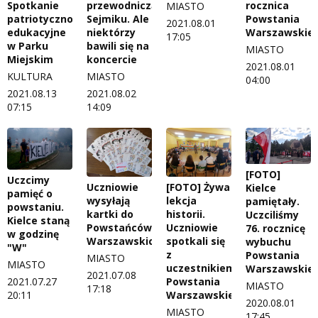
Spotkanie
przewodniczącego
rocznica
MIASTO
patriotyczno-
Sejmiku. Ale
Powstania
2021.08.01
edukacyjne
niektórzy
Warszawskie
17:05
w Parku
bawili się na
MIASTO
Miejskim
koncercie
2021.08.01
KULTURA
MIASTO
04:00
2021.08.13
2021.08.02
07:15
14:09
[FOTO]
Uczcimy
Uczniowie
[FOTO] Żywa
Kielce
pamięć o
wysyłają
lekcja
pamiętały.
powstaniu.
kartki do
historii.
Uczciliśmy
Kielce staną
Powstańców
Uczniowie
76. rocznicę
w godzinę
Warszawskich
spotkali się
wybuchu
"W"
z
Powstania
MIASTO
MIASTO
uczestnikiem
Warszawskie
2021.07.08
Powstania
2021.07.27
MIASTO
17:18
Warszawskiego
20:11
2020.08.01
MIASTO
17:45