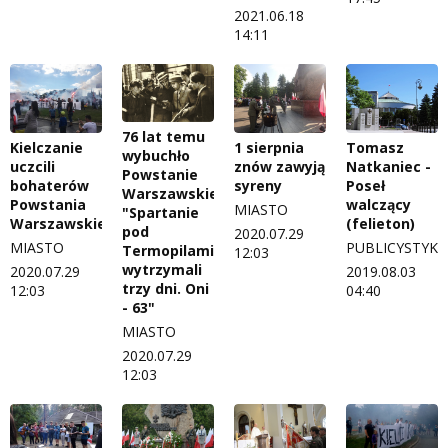
2021.06.18
14:11
76 lat temu
Kielczanie
1 sierpnia
Tomasz
wybuchło
uczcili
znów zawyją
Natkaniec -
Powstanie
bohaterów
syreny
Poseł
Warszawskie.
Powstania
walczący
MIASTO
"Spartanie
Warszawskiego
(felieton)
pod
2020.07.29
MIASTO
PUBLICYSTYKA
Termopilami
12:03
wytrzymali
2020.07.29
2019.08.03
trzy dni. Oni
12:03
04:40
- 63"
MIASTO
2020.07.29
12:03