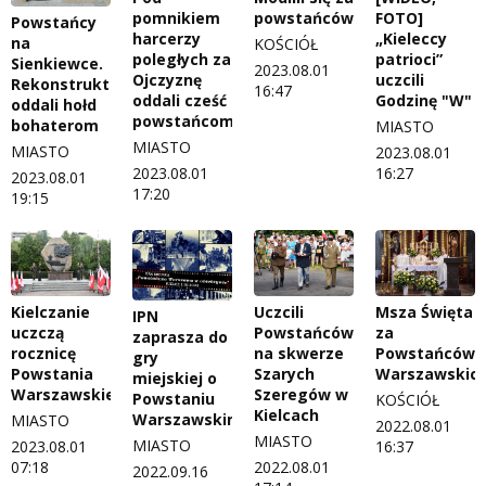
pomnikiem
powstańców
FOTO]
Powstańcy
harcerzy
„Kieleccy
na
KOŚCIÓŁ
poległych za
patrioci”
Sienkiewce.
2023.08.01
Ojczyznę
uczcili
Rekonstruktorzy
16:47
oddali cześć
Godzinę "W"
oddali hołd
powstańcom
bohaterom
MIASTO
MIASTO
MIASTO
2023.08.01
2023.08.01
16:27
2023.08.01
17:20
19:15
Kielczanie
Uczcili
Msza Święta
IPN
uczczą
Powstańców
za
zaprasza do
rocznicę
na skwerze
Powstańców
gry
Powstania
Szarych
Warszawskic
miejskiej o
Warszawskiego
Szeregów w
Powstaniu
KOŚCIÓŁ
Kielcach
Warszawskim
MIASTO
2022.08.01
MIASTO
MIASTO
2023.08.01
16:37
07:18
2022.08.01
2022.09.16