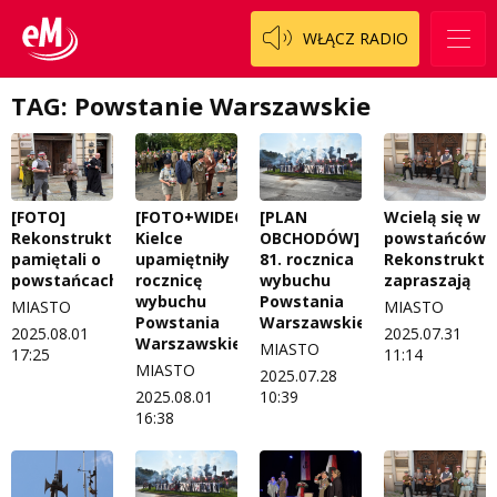
WŁĄCZ RADIO
TAG: Powstanie Warszawskie
[FOTO]
[FOTO+WIDEO]
[PLAN
Wcielą się w
Rekonstruktorzy
Kielce
OBCHODÓW]
powstańców.
pamiętali o
upamiętniły
81. rocznica
Rekonstrukto
powstańcach
rocznicę
wybuchu
zapraszają
wybuchu
Powstania
MIASTO
MIASTO
Powstania
Warszawskiego
2025.08.01
2025.07.31
Warszawskiego
MIASTO
17:25
11:14
MIASTO
2025.07.28
2025.08.01
10:39
16:38