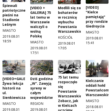
Śpiewali
[VIDEO]
[VIDEO +
Modlili się za
patriotyczne
"Kielce
GALERIA] 75
bohaterów
pieśni na
pamiętają"
lat temu w
w rocznicę
Stadionie
przy rondzie
Warszawie
wybuchu
Leśnym
Giedroycia
walczyli o
Powstania
MIASTO
wolną
Warszawskiego
MIASTO
Polskę
2019.08.01
KOŚCIÓŁ
2019.08.01
18:59
MIASTO
15:41
2019.08.01
2019.08.01
17:05
17:51
75 lat temu
Dziś godzina
[VIDEO+GALERIA]
Kielczanie
rozpoczęło
„W”. Zawyją
Żywa lekcja
oddali hołd
się
syreny w
historii na
Powstańcom
Powstanie
całym
ul.
Warszawskim
Warszawskie.
województwie
Sienkiewicza
Zobacz, jak
MIASTO
REGION
MIASTO
w Kielcach
2018.08.01
2019.08.01
2019.08.01
uczcimy