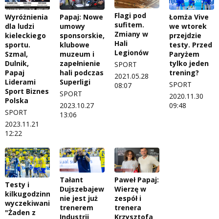
Flagi pod
Wyróżnienia
Papaj: Nowe
Łomża Vive
sufitem.
dla ludzi
umowy
we wtorek
Zmiany w
kieleckiego
sponsorskie,
przejdzie
Hali
sportu.
klubowe
testy. Przed
Legionów
Szmal,
muzeum i
Paryżem
Dulnik,
zapełnienie
tylko jeden
SPORT
Papaj
hali podczas
trening?
2021.05.28
Liderami
Superligi
SPORT
08:07
Sport Biznes
SPORT
2020.11.30
Polska
2023.10.27
09:48
SPORT
13:06
2023.11.21
12:22
Tałant
Paweł Papaj:
Testy i
Dujszebajew
Wierzę w
kilkugodzinne
nie jest już
zespół i
wyczekiwanie.
trenerem
trenera
"Żaden z
Industrii
Krzysztofa