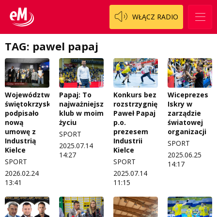
Logo do pobrania
Pacjent, którego nie zapomnę
WŁĄCZ RADIO
Regulamin konkursów
Pasjonaci
TAG: pawel papaj
Regulamin przesyłania materiałów
Piąta strona świata
Regulamin sklepu internetowego
Prawdę mówiąc
Regulamin darowizn
Słowo Dnia
Województwo
Papaj: To
Konkurs bez
Wiceprezes
świętokrzyskie
najważniejszy
rozstrzygnięcia.
Iskry w
Regulamin konkursu Zwierzak naszej klasy
Tak wierzę
podpisało
klub w moim
Paweł Papaj
zarządzie
nową
życiu
p.o.
światowej
Polityka prywatności
Weekend z blondynką
umowę z
prezesem
organizacji
SPORT
Industrią
Industrii
SPORT
2025.07.14
W starych Kielcach
Kielce
Kielce
ZNAJDZIESZ NAS TAKŻE NA
14:27
2025.06.25
SPORT
SPORT
14:17
Wszystko w temacie
2026.02.24
2025.07.14
13:41
11:15