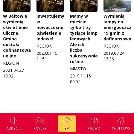
Regulamin konkursu Zwierzak naszej klasy
Tak wierzę
W Bałtowie
Inwestujemy
Mamy w
Wymienią
Polityka prywatności
Weekend z blondynką
wymienią
w
mieście
lampy na
oświetlenie
nowoczesne
tylko trzy
energooszczę
W starych Kielcach
uliczne.
oświetlenie
tysiące lamp
19 gmin z
ZNAJDZIESZ NAS TAKŻE NA
Gmina
ledowe!
ledowych.
dofinansowa
Wszystko w temacie
dostała
Ale ich
REGION
REGION
dofinansowanie
liczba
2020.01.15
2019.07.24
unijne
sukcesywnie
11:51
13:36
rośnie
REGION
MIASTO
2021.04.27
10:02
2019.11.15
09:54
AUDYCJE
KAMERY
eM
PALIWO
TWÓJ NEWS