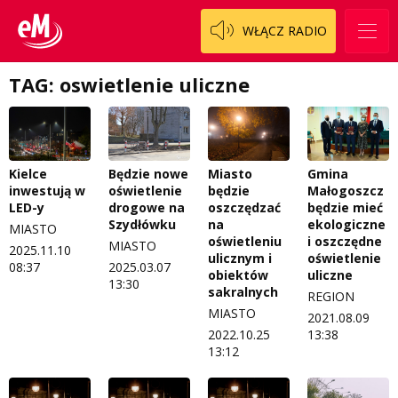
Patronat
Staszowski
Cały ten sport
WŁĄCZ RADIO
Koncert życzeń
Włoszczowski
Dzieciaki Cudaki
Kontakt
TAG: oswietlenie uliczne
Fascynująca nauka
O nas
Historia na fali
Regulamin programu Patron
Modna kultura
Gmina
Kielce
Będzie nowe
Miasto
Małogoszcz
inwestują w
oświetlenie
będzie
Zespół
OdNowa
będzie mieć
LED-y
drogowe na
oszczędzać
ekologiczne
Szydłówku
na
MIASTO
Logo do pobrania
Pacjent, którego nie zapomnę
i oszczędne
oświetleniu
MIASTO
2025.11.10
oświetlenie
ulicznym i
08:37
2025.03.07
Regulamin konkursów
Pasjonaci
uliczne
obiektów
13:30
sakralnych
REGION
Regulamin przesyłania materiałów
Piąta strona świata
MIASTO
2021.08.09
13:38
2022.10.25
Regulamin sklepu internetowego
Prawdę mówiąc
13:12
Regulamin darowizn
Słowo Dnia