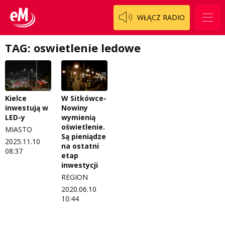
Patronat
Staszowski
Cały ten sport
WŁĄCZ RADIO
Koncert życzeń
Włoszczowski
Dzieciaki Cudaki
Kontakt
TAG: oswietlenie ledowe
Fascynująca nauka
O nas
Historia na fali
Regulamin programu Patron
Modna kultura
Kielce
W Sitkówce-
inwestują w
Nowiny
Zespół
OdNowa
LED-y
wymienią
oświetlenie.
MIASTO
Logo do pobrania
Pacjent, którego nie zapomnę
Są pieniądze
2025.11.10
na ostatni
08:37
Regulamin konkursów
Pasjonaci
etap
inwestycji
Regulamin przesyłania materiałów
Piąta strona świata
REGION
2020.06.10
Regulamin sklepu internetowego
Prawdę mówiąc
10:44
Regulamin darowizn
Słowo Dnia