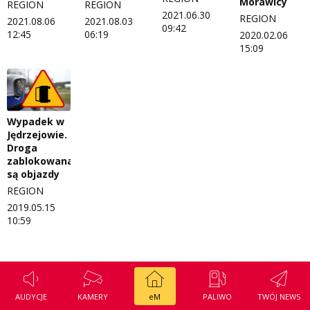
Morawicy
REGION
REGION
2021.06.30
REGION
2021.08.06
2021.08.03
09:42
12:45
06:19
2020.02.06
15:09
Wypadek w
Jędrzejowie.
Droga
zablokowana,
są objazdy
REGION
2019.05.15
10:59
AUDYCJE
KAMERY
eM
PALIWO
TWÓJ NEWS