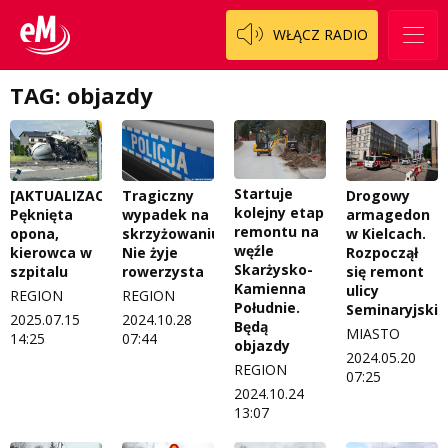
Regulamin konkursu Zwierzak naszej klasy
Tak wierzę
WŁĄCZ RADIO
Polityka prywatności
Weekend z blondynką
TAG: objazdy
W starych Kielcach
ZNAJDZIESZ NAS TAKŻE NA
Wszystko w temacie
Startuje
[AKTUALIZACJA]
Tragiczny
Drogowy
kolejny etap
Pęknięta
wypadek na
armagedon
remontu na
opona,
skrzyżowaniu.
w Kielcach.
węźle
kierowca w
Nie żyje
Rozpoczął
Skarżysko-
szpitalu
rowerzysta
się remont
Kamienna
ulicy
REGION
REGION
Południe.
Seminaryjskie
2025.07.15
2024.10.28
Będą
MIASTO
14:25
07:44
objazdy
2024.05.20
REGION
07:25
2024.10.24
13:07