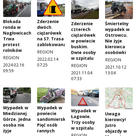
Blokada
Zderzenie
Zderzenie
Śmiertelny
ronda w
dwóch
czterech
wypadek w
Nagłowicach.
ciężarówek
ciężarówek
Ostrowcu.
Trwa
na S7. Trasa
w powiecie
Nie żyje
protest
zablokowana
buskim.
kierowca
rolników
REGION
Dwie osoby
osobówki
REGION
w szpitalu
2022.02.14
REGION
2024.02.16
07:25
REGION
2021.10.12
09:59
2021.11.04
13:04
07:33
Wypadek w
Wypadek w
Wypadek w
Miedzianej
powiecie
Uwaga
Łagowie.
Górze. Jedna
sandomierskim.
kierowcy!
Trzy osoby
osoba nie
Pięć osób
Jutro
w szpitalu
żyje
rannych
objazdy w
REGION