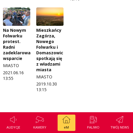
Regulamin konkursu Zwierzak naszej klasy
Tak wierzę
Polityka prywatności
Weekend z blondynką
W starych Kielcach
Na Nowym
Mieszkańcy
ZNAJDZIESZ NAS TAKŻE NA
Folwarku
Zagórza,
protest.
Nowego
Wszystko w temacie
Radni
Folwarku i
zadeklarowali
Domaszowic
wsparcie
spotkają się
z władzami
MIASTO
miasta
2021.06.16
MIASTO
13:55
2019.10.30
13:15
AUDYCJE
KAMERY
eM
PALIWO
TWÓJ NEWS