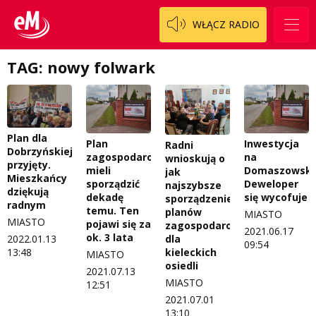
Patronat
Staszowski
Cały ten sport
WŁĄCZ RADIO
Koncert życzeń
Włoszczowski
Dzieciaki Cudaki
Kontakt
TAG: nowy folwark
Fascynująca nauka
O nas
Historia na fali
Regulamin programu Patron
Modna kultura
Plan dla
Plan
Inwestycja
Radni
Dobrzyńskiej
zagospodarowania
na
wnioskują o
Zespół
OdNowa
przyjęty.
mieli
Domaszowskie
jak
Mieszkańcy
sporządzić
Deweloper
najszybsze
Logo do pobrania
Pacjent, którego nie zapomnę
dziękują
dekadę
się wycofuje
sporządzenie
radnym
temu. Ten
planów
MIASTO
Regulamin konkursów
Pasjonaci
MIASTO
pojawi się za
zagospodarowania
2021.06.17
ok. 3 lata
2022.01.13
dla
09:54
Regulamin przesyłania materiałów
Piąta strona świata
13:48
kieleckich
MIASTO
osiedli
2021.07.13
Regulamin sklepu internetowego
Prawdę mówiąc
MIASTO
12:51
2021.07.01
Regulamin darowizn
Słowo Dnia
13:10