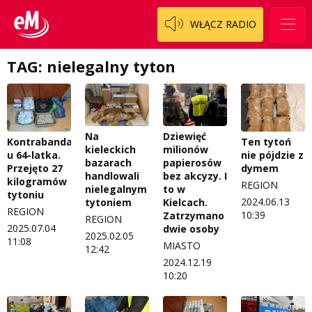
Zespół
OdNowa
WŁĄCZ RADIO
Logo do pobrania
Pacjent, którego nie zapomnę
TAG: nielegalny tyton
Regulamin konkursów
Pasjonaci
Regulamin przesyłania materiałów
Piąta strona świata
Regulamin sklepu internetowego
Prawdę mówiąc
Na
Dziewięć
Kontrabanda
Ten tytoń
kieleckich
milionów
Regulamin darowizn
Słowo Dnia
u 64-latka.
nie pójdzie z
bazarach
papierosów
Przejęto 27
dymem
handlowali
bez akcyzy. I
Regulamin konkursu Zwierzak naszej klasy
Tak wierzę
kilogramów
REGION
nielegalnym
to w
tytoniu
2024.06.13
tytoniem
Kielcach.
Polityka prywatności
Weekend z blondynką
REGION
10:39
Zatrzymano
REGION
2025.07.04
dwie osoby
W starych Kielcach
2025.02.05
11:08
ZNAJDZIESZ NAS TAKŻE NA
MIASTO
12:42
2024.12.19
Wszystko w temacie
10:20