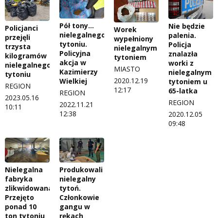
Pół tony…
Nie będzie
Policjanci
Worek
nielegalnego
palenia.
przejęli
wypełniony
tytoniu.
Policja
trzysta
nielegalnym
Policyjna
znalazła
kilogramów
tytoniem
akcja w
worki z
nielegalnego
MIASTO
Kazimierzy
nielegalnym
tytoniu
2020.12.19
Wielkiej
tytoniem u
REGION
12:17
65-latka
REGION
2023.05.16
REGION
2022.11.21
10:11
12:38
2020.12.05
09:48
Nielegalna
Produkowali
fabryka
nielegalny
zlikwidowana.
tytoń.
Przejęto
Członkowie
ponad 10
gangu w
ton tytoniu
rękach