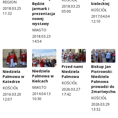
REGION
Będzie
kieleckiej
2018.03.25
2018.03.25
jarmark i
KOŚCIÓŁ
05:00
11:32
prezentacja
2017.04.04
nowej
12:10
wystawy
MIASTO
2018.03.23
14:54
Przed nami
Biskup Jan
Niedziela
Niedziela
Piotrowski:
Niedziela
Palmowa w
Palmowa
Niedziela
Palmowa w
Kielcach
Palmowa
Katedrze
KOŚCIÓŁ
prowadzi do
MIASTO
KOŚCIÓŁ
2026.03.27
Zmartwychws
2014.04.13
17:42
2016.03.20
KOŚCIÓŁ
10:30
12:07
2026.03.29
13:32