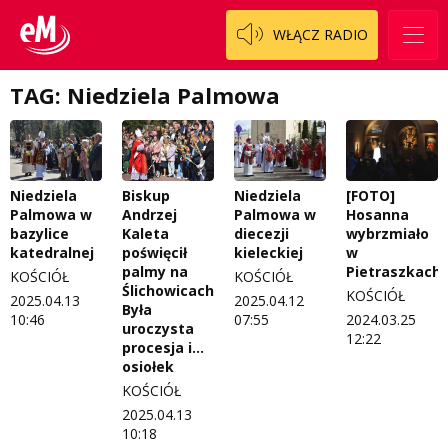
WŁĄCZ RADIO
TAG: Niedziela Palmowa
Niedziela
Biskup
Niedziela
[FOTO]
Palmowa w
Andrzej
Palmowa w
Hosanna
bazylice
Kaleta
diecezji
wybrzmiało
katedralnej
poświęcił
kieleckiej
w
palmy na
Pietraszkach
KOŚCIÓŁ
KOŚCIÓŁ
Ślichowicach.
KOŚCIÓŁ
2025.04.13
2025.04.12
Była
10:46
07:55
2024.03.25
uroczysta
12:22
procesja i…
osiołek
KOŚCIÓŁ
2025.04.13
10:18