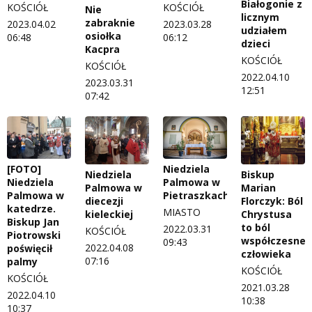
Białogonie z
KOŚCIÓŁ
KOŚCIÓŁ
Nie
licznym
zabraknie
2023.04.02
2023.03.28
udziałem
osiołka
06:48
06:12
dzieci
Kacpra
KOŚCIÓŁ
KOŚCIÓŁ
2022.04.10
2023.03.31
12:51
07:42
[FOTO]
Niedziela
Niedziela
Biskup
Niedziela
Palmowa w
Palmowa w
Marian
Palmowa w
Pietraszkach
diecezji
Florczyk: Ból
katedrze.
MIASTO
kieleckiej
Chrystusa
Biskup Jan
to ból
2022.03.31
KOŚCIÓŁ
Piotrowski
współczesne
09:43
2022.04.08
poświęcił
człowieka
07:16
palmy
KOŚCIÓŁ
KOŚCIÓŁ
2021.03.28
2022.04.10
10:38
10:37