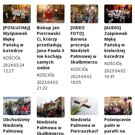
[POSŁUCHAJ]
Biskup Jan
[VIDEO
[AUDIO]
Wyśpiewali
Piotrowski:
FOTO]
Zaśpiewali
Mękę
Ci, którzy
Barwna
Mękę
Pańską w
prześladują
procesja
Pańską w
katedrze
Jana Pawła II
Niedzieli
kieleckiej
nie kochają
Palmowej w
katedrze
KOŚCIÓŁ
samych
Skalbmierzu
KOŚCIÓŁ
2024.03.24
siebie
KOŚCIÓŁ
12:27
2023.04.02
KOŚCIÓŁ
2023.04.02
10:41
2023.04.02
16:05
21:22
Obchodzimy
Niedziela
Poświęcenie
Niedziela
Niedzielę
Palmowa w
palm w
Palmowa w
Palmową
Pietraszkach
parafii na
Skalbmierzu.