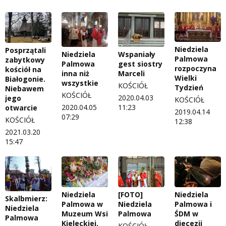
Niedziela
Posprzątali
Niedziela
Wspaniały
Palmowa
zabytkowy
Palmowa
gest siostry
rozpoczyna
kościół na
inna niż
Marceli
Wielki
Białogonie.
wszystkie
KOŚCIÓŁ
Tydzień
Niebawem
KOŚCIÓŁ
2020.04.03
jego
KOŚCIÓŁ
2020.04.05
11:23
otwarcie
2019.04.14
07:29
KOŚCIÓŁ
12:38
2021.03.20
15:47
Niedziela
[FOTO]
Niedziela
Skalbmierz:
Palmowa w
Niedziela
Palmowa i
Niedziela
Muzeum Wsi
Palmowa
ŚDM w
Palmowa
Kieleckiej.
diecezji
KOŚCIÓŁ