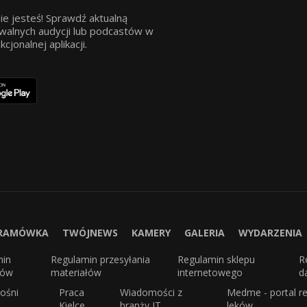
ie jesteś! Sprawdź aktualną
walnych audycji lub podcastów w
jonalnej aplikacji.
RAMÓWKA
TWÓJNEWS
KAMERY
GALERIA
WYDARZENIA
min
Regulamin przesyłania
Regulamin sklepu
R
sów
materiałów
internetowego
d
ośni
Praca
Wiadomości z
Medme - portal re
Kielce
branży IT
leków