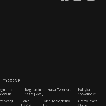
TYGODNIK
egulamin
Regulamin konkursu Zwierzak
Polityka
arowizn
naszej klasy
prywatności
zerwacji
Tanie
Sklep zoologiczny
Oferty Praca
książki
Fera
Kielce