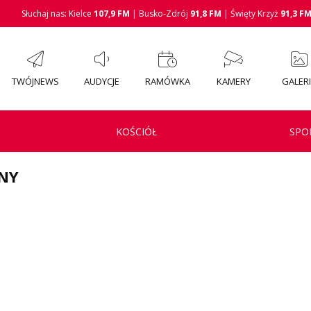
Słuchaj nas: Kielce
107,9 FM
| Busko-Zdrój
91,8 FM
| Święty Krzyż
91,3 F
TWÓJNEWS
AUDYCJE
RAMÓWKA
KAMERY
GALER
KOŚCIÓŁ
SPO
ZNY