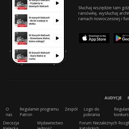
Słuchaj wszędzie tam gdz
ramówkę, wysłuchaj archi
ramach nowoczesnej i funkc
AUDYCJE
O
Regulamin programu
Zespół
Logo do
Regula
nas
Patron
pobrania
konkur
Diecezja
Wydawnictwo
Forum Niezależnych Rozgł
Kielecka
Jedność
Katolickich