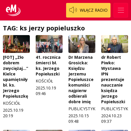
Regulamin konkursów
Pasjonaci
WŁĄCZ RADIO
Regulamin przesyłania materiałów
Piąta strona świata
TAG: ks jerzy popieluszko
Regulamin sklepu internetowego
Prawdę mówiąc
Regulamin darowizn
Słowo Dnia
Regulamin konkursu Zwierzak naszej klasy
Tak wierzę
[FOT] „Zło
41. rocznica
Dr Marzena
dr Robert
Polityka prywatności
Weekend z blondynką
dobrem
śmierci bł.
Grosicka:
Piwko:
zwyciężaj…”
ks. Jerzego
Księdzu
Wystawa
W starych Kielcach
Kielce
Popiełuszki
Jerzemu
IPN
ZNAJDZIESZ NAS TAKŻE NA
upamiętniły
Popiełuszce
prezentuje
KOŚCIÓŁ
bł. ks.
komuniści
nauczanie
Wszystko w temacie
2025.10.19
Jerzego
najpierw
księdza
09:46
Popiełuszkę
odbierali
Jerzego
dobre imię
Popiełuszki
KOŚCIÓŁ
PUBLICYSTYKA
PUBLICYSTYKA
2025.10.19
20:19
2025.10.15
2024.10.23
09:48
09:37