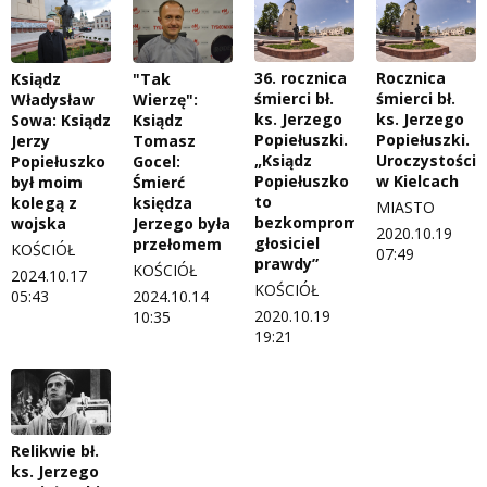
36. rocznica
Rocznica
"Tak
Ksiądz
śmierci bł.
śmierci bł.
Wierzę":
Władysław
ks. Jerzego
ks. Jerzego
Ksiądz
Sowa: Ksiądz
Popiełuszki.
Popiełuszki.
Tomasz
Jerzy
„Ksiądz
Uroczystości
Gocel:
Popiełuszko
Popiełuszko
w Kielcach
Śmierć
był moim
to
księdza
kolegą z
MIASTO
bezkompromisowy
Jerzego była
wojska
2020.10.19
głosiciel
przełomem
KOŚCIÓŁ
07:49
prawdy”
KOŚCIÓŁ
2024.10.17
KOŚCIÓŁ
2024.10.14
05:43
2020.10.19
10:35
19:21
Relikwie bł.
ks. Jerzego