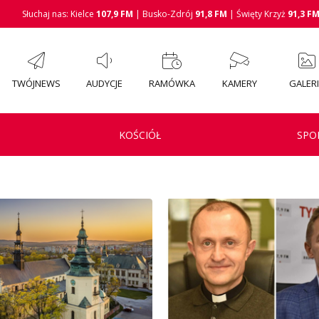
Słuchaj nas: Kielce
107,9 FM
| Busko-Zdrój
91,8 FM
| Święty Krzyż
91,3 F
TWÓJNEWS
AUDYCJE
RAMÓWKA
KAMERY
GALER
KOŚCIÓŁ
SPO