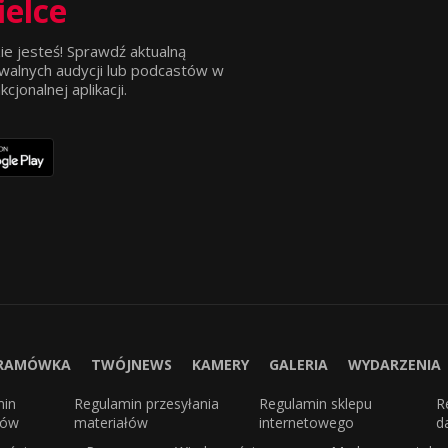
ielce
ie jesteś! Sprawdź aktualną
walnych audycji lub podcastów w
jonalnej aplikacji.
RAMÓWKA
TWÓJNEWS
KAMERY
GALERIA
WYDARZENIA
min
Regulamin przesyłania
Regulamin sklepu
R
sów
materiałów
internetowego
d