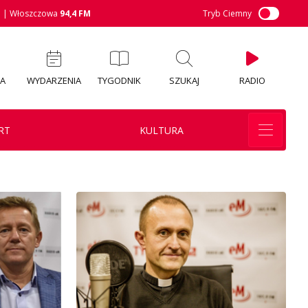
M
| Włoszczowa
94,4 FM
Tryb Ciemny
IA
WYDARZENIA
TYGODNIK
SZUKAJ
RADIO
RT
KULTURA