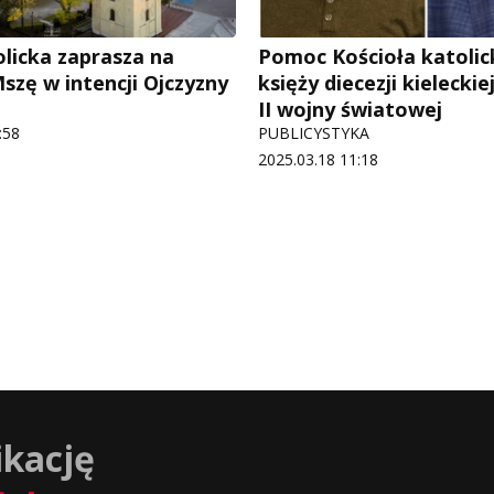
olicka zaprasza na
Pomoc Kościoła katolic
szę w intencji Ojczyzny
księży diecezji kielecki
II wojny światowej
:58
PUBLICYSTYKA
2025.03.18 11:18
ikację