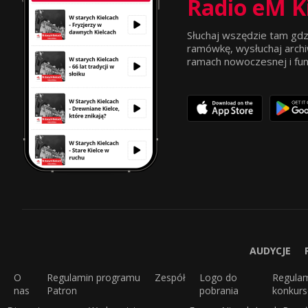
Radio eM K
Słuchaj wszędzie tam gdz
ramówkę, wysłuchaj archi
ramach nowoczesnej i funkc
AUDYCJE
O
Regulamin programu
Zespół
Logo do
Regula
nas
Patron
pobrania
konkur