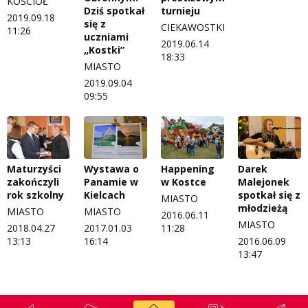
KOŚCIÓŁ
turnieju
Dziś spotkał
2019.09.18
się z
CIEKAWOSTKI
11:26
uczniami
2019.06.14
„Kostki”
18:33
MIASTO
2019.09.04
09:55
Maturzyści
Wystawa o
Happening
Darek
zakończyli
Panamie w
w Kostce
Malejonek
rok szkolny
Kielcach
spotkał się z
MIASTO
młodzieżą
MIASTO
MIASTO
2016.06.11
MIASTO
2018.04.27
2017.01.03
11:28
13:13
16:14
2016.06.09
13:47