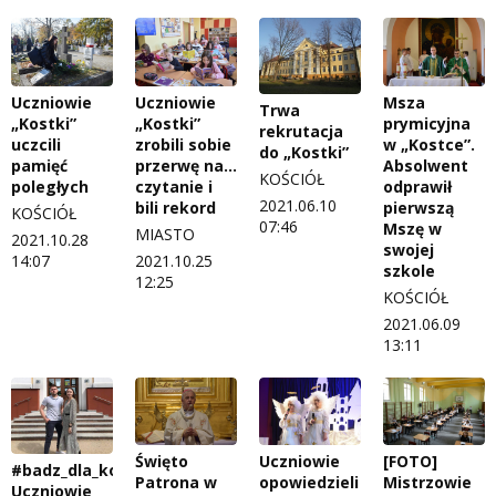
Uczniowie
Uczniowie
Msza
Trwa
„Kostki”
„Kostki”
prymicyjna
rekrutacja
uczcili
zrobili sobie
w „Kostce”.
do „Kostki”
pamięć
przerwę na…
Absolwent
KOŚCIÓŁ
poległych
czytanie i
odprawił
2021.06.10
bili rekord
pierwszą
KOŚCIÓŁ
07:46
Mszę w
MIASTO
2021.10.28
swojej
14:07
2021.10.25
szkole
12:25
KOŚCIÓŁ
2021.06.09
13:11
Święto
Uczniowie
[FOTO]
#badz_dla_kogos.
Patrona w
opowiedzieli
Mistrzowie
Uczniowie