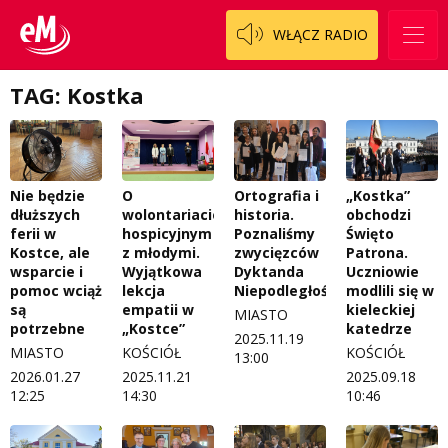
WŁĄCZ RADIO
TAG: Kostka
Nie będzie
O
Ortografia i
„Kostka”
dłuższych
wolontariacie
historia.
obchodzi
ferii w
hospicyjnym
Poznaliśmy
Święto
Kostce, ale
z młodymi.
zwycięzców
Patrona.
wsparcie i
Wyjątkowa
Dyktanda
Uczniowie
pomoc wciąż
lekcja
Niepodległościowego
modlili się w
są
empatii w
kieleckiej
MIASTO
potrzebne
„Kostce”
katedrze
2025.11.19
MIASTO
KOŚCIÓŁ
KOŚCIÓŁ
13:00
2026.01.27
2025.11.21
2025.09.18
12:25
14:30
10:46