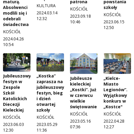
maturą.
patrona
powstania
KULTURA
Absolwenci
szkoły
KOŚCIÓŁ
2024.03.14
modlili się i
KOŚCIÓŁ
2023.09.18
12:32
odebrali
10:46
2023.06.15
świadectwa
12:50
KOŚCIÓŁ
2024.04.26
10:54
„Kostka”
Jubileuszowy
Jubileusze
„Kielce-
zaprasza na
festyn w
kieleckiej
Miasto
jubileuszowy
Zespole
„Kostki”. Już
Legionów”.
festyn, bieg
Szkół
w czerwcu
Wyjątkowy
i dzień
Katolickich
wielkie
konkurs w
otwartej
Diecezji
świętowanie
„Kostce"
szkoły
Kieleckiej
KOŚCIÓŁ
KOŚCIÓŁ
KOŚCIÓŁ
KOŚCIÓŁ
2023.05.16
2022.04.28
2023.05.29
2023.06.03
07:36
12:27
11:36
12:30