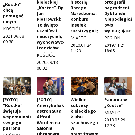
kieleckiej
historię
ortografii
„Kostki”
„Kostce”. Bp
Bożego
nagrodzeni.
chcą
Jan
Narodzenia.
Dyktando
pomagać
Piotrowski:
Konkurs
Niepodległoś
innym
To święto
jasełek
było
KOŚCIÓŁ
uczniów i
rozstrzygnięty
wymagające
2021.06.08
nauczycieli,
MIASTO
REGION
09:38
wychowawców
2020.01.24
2019.11.21
i rodziców
11:23
18:05
KOŚCIÓŁ
2020.09.18
08:32
Wielkie
[FOTO]
[FOTO]
Panama w
sukcesy
"Kostka"
Amerykański
„Kostce”
kieleckiego
świętuje
astronauta
MIASTO
klubu
wspomnienie
Alfred
2018.05.29
szachowego
swojego
Worden na
12:23
w
patrona
Salonie
prestiżowym
Obronnym.