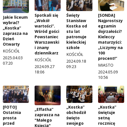
Spotkali się
Święty
[SONDA]
Jakie liceum
„Wokół
Stanisław
Najprostszy
wybrać?
wartości”.
Kostka od
egzamin
„Kostka”
Wśród gości
stu lat
dojrzałości?
zaprasza na
Powstaniec
patronuje
Kieleccy
Dzień
Warszawski
kieleckiej
maturzyści:
Otwarty
i znany
szkole
„Liczymy na
KOŚCIÓŁ
dziennikarz
100
KOŚCIÓŁ
2025.04.03
procent!”
KOŚCIÓŁ
2024.09.18
07:20
MIASTO
2024.09.27
09:23
18:06
2024.05.09
10:56
[FOTO]
„Kostka”
„Kostka”
„Effatha”
Ostatnia
obchodził
świętuje
zaprasza na
prosta
święto
setną
"Małego
przed
swojego
rocznicę
Księcia"