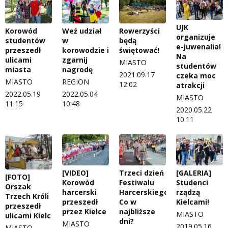
UJK
Korowód
Weź udział
Rowerzyści
organizuje
studentów
w
będą
e-juwenalia!
przeszedł
korowodzie i
świętować!
Na
ulicami
zgarnij
MIASTO
studentów
miasta
nagrodę
2021.09.17
czeka moc
MIASTO
REGION
12:02
atrakcji
2022.05.19
2022.05.04
MIASTO
11:15
10:48
2020.05.22
10:11
[VIDEO]
Trzeci dzień
[GALERIA]
[FOTO]
Korowód
Festiwalu
Studenci
Orszak
harcerski
Harcerskiego.
rządzą
Trzech Króli
przeszedł
Co w
Kielcami!
przeszedł
przez Kielce
najbliższe
MIASTO
ulicami Kielc
dni?
MIASTO
2019.05.16
MIASTO