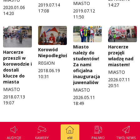
MIASTO
2019.07.14
14:27
2020.01.06
17:08
2019.07.12
14:20
11:50
Miasto
Harcerze
Korowód
Harcerze
należy do
przejęli
Niepodległości
przeszli w
studentów!
władzę nad
REGION
korowodzie i
Za nami
miastem!
dostali
oficjalna
2018.06.19
MIASTO
klucze do
inauguracja
10:31
2026.07.11
miasta
juwenaliów
20:51
MIASTO
MIASTO
2018.07.13
2026.05.11
19:07
18:49
AUDYCJE
KAMERY
eM
PALIWO
TWÓJ NEWS