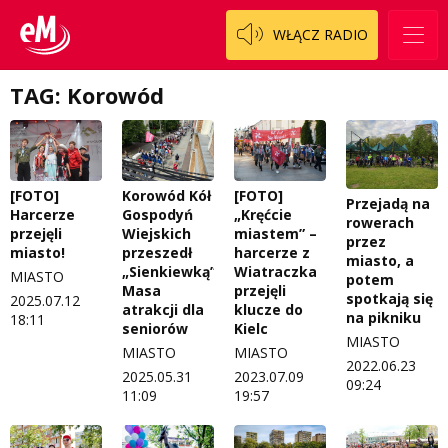
Regulamin konkursu Zwierzak naszej klasy
Tak wierzę
WŁĄCZ RADIO
Polityka prywatności
Weekend z blondynką
W starych Kielcach
TAG: Korowód
ZNAJDZIESZ NAS TAKŻE NA
Wszystko w temacie
[FOTO]
Korowód Kół
[FOTO]
Przejadą na
Harcerze
Gospodyń
„Kręćcie
rowerach
przejęli
Wiejskich
miastem” –
przez
miasto!
przeszedł
harcerze z
miasto, a
„Sienkiewką”.
Wiatraczka
MIASTO
potem
Masa
przejęli
spotkają się
2025.07.12
atrakcji dla
klucze do
na pikniku
18:11
seniorów
Kielc
MIASTO
MIASTO
MIASTO
2022.06.23
2025.05.31
2023.07.09
09:24
11:09
19:57