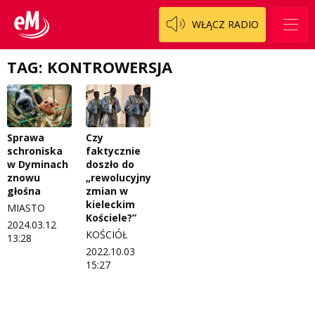
Patronat
Staszowski
Cały ten sport
WŁĄCZ RADIO
Koncert życzeń
Włoszczowski
Dzieciaki Cudaki
Kontakt
TAG: KONTROWERSJA
Fascynująca nauka
O nas
Historia na fali
Regulamin programu Patron
Modna kultura
Sprawa
Czy
schroniska
faktycznie
Zespół
OdNowa
w Dyminach
doszło do
znowu
„rewolucyjnych
Logo do pobrania
Pacjent, którego nie zapomnę
głośna
zmian w
kieleckim
MIASTO
Regulamin konkursów
Pasjonaci
Kościele?”
2024.03.12
KOŚCIÓŁ
13:28
Regulamin przesyłania materiałów
Piąta strona świata
2022.10.03
15:27
Regulamin sklepu internetowego
Prawdę mówiąc
Regulamin darowizn
Słowo Dnia