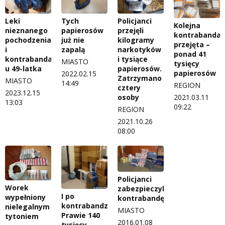
Leki
Tych
Policjanci
Kolejna
nieznanego
papierosów
przejęli
kontrabanda
pochodzenia
już nie
kilogramy
przejęta –
i
zapalą
narkotyków
ponad 41
kontrabanda
i tysiące
MIASTO
tysięcy
u 49-latka
papierosów.
papierosów
2022.02.15
Zatrzymano
MIASTO
14:49
REGION
cztery
2023.12.15
osoby
2021.03.11
13:03
09:22
REGION
2021.10.26
08:00
Policjanci
Worek
zabezpieczyli
I po
wypełniony
kontrabandę
kontrabandzie.
nielegalnym
MIASTO
Prawie 140
tytoniem
2016.01.08
tysięcy