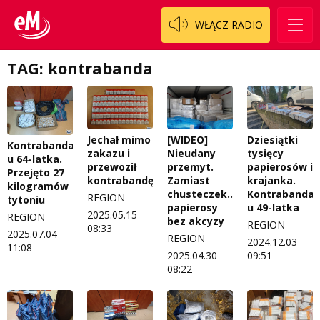
WŁĄCZ RADIO
Regulamin konkursów
Pasjonaci
Regulamin przesyłania materiałów
Piąta strona świata
TAG: kontrabanda
Regulamin sklepu internetowego
Prawdę mówiąc
Regulamin darowizn
Słowo Dnia
[WIDEO]
Jechał mimo
Dziesiątki
Regulamin konkursu Zwierzak naszej klasy
Tak wierzę
Kontrabanda
Nieudany
zakazu i
tysięcy
u 64-latka.
przemyt.
przewoził
papierosów i
Polityka prywatności
Weekend z blondynką
Przejęto 27
Zamiast
kontrabandę
krajanka.
kilogramów
chusteczek…
Kontrabanda
W starych Kielcach
REGION
tytoniu
ZNAJDZIESZ NAS TAKŻE NA
papierosy
u 49-latka
2025.05.15
REGION
bez akcyzy
REGION
Wszystko w temacie
08:33
2025.07.04
REGION
2024.12.03
11:08
2025.04.30
09:51
08:22