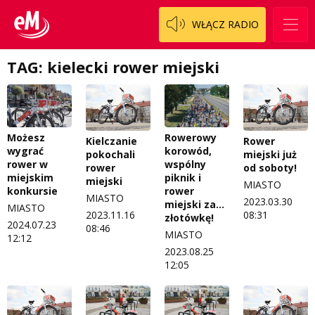
WŁĄCZ RADIO
TAG: kielecki rower miejski
Możesz
Rowerowy
Kielczanie
Rower
wygrać
korowód,
pokochali
miejski już
rower w
wspólny
rower
od soboty!
miejskim
piknik i
miejski
MIASTO
konkursie
rower
MIASTO
2023.03.30
miejski za…
MIASTO
2023.11.16
08:31
złotówkę!
2024.07.23
08:46
MIASTO
12:12
2023.08.25
12:05