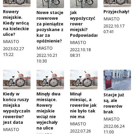
Rowery
Przyjechały!
Nowe stacje
Jak
miejskie.
rowerowe
wypożyczyć
MIASTO
Kiedy wrócą
za pieniądze
rower
2022.10.17
na kieleckie
pozyskane z
miejski?
07:41
ulice?
kar za
Podpowiadamy
opóźnienie?
MIASTO
MIASTO
MIASTO
2023.02.27
2022.10.18
15:22
2022.10.21
08:31
10:30
Kiedy w
Minęły dwa
Minął
Stacje już
końcu ruszy
miesiące.
miesiąc, a
są, ale
miejska
Rowery
rowerów jak
rowerów
wypożyczalnia
miejskie
nie było tak
brak
rowerów?
wciąż nie
nie ma
MIASTO
Jest data
wyjechały
MIASTO
2022.06.24
na ulice
MIASTO
2022.07.26
11:00