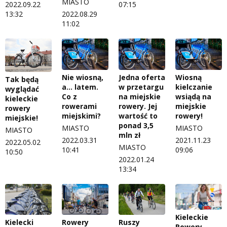
MIASTO
2022.09.22
07:15
13:32
2022.08.29
11:02
Nie wiosną,
Jedna oferta
Wiosną
Tak będą
a... latem.
w przetargu
kielczanie
wyglądać
Co z
na miejskie
wsiądą na
kieleckie
rowerami
rowery. Jej
miejskie
rowery
miejskimi?
wartość to
rowery!
miejskie!
ponad 3,5
MIASTO
MIASTO
MIASTO
mln zł
2022.03.31
2021.11.23
2022.05.02
MIASTO
10:41
09:06
10:50
2022.01.24
13:34
Kieleckie
Kielecki
Rowery
Ruszy
Rowery