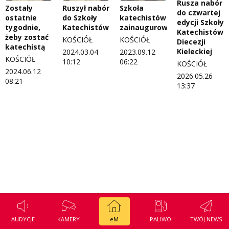
Rusza nabór
Zostały
Ruszył nabór
Szkoła
Regulamin konkursu Zwierzak naszej klasy
Tak wierzę
do czwartej
ostatnie
do Szkoły
katechistów
edycji Szkoły
tygodnie,
Katechistów
zainaugurowana
Polityka prywatności
Weekend z blondynką
Katechistów
żeby zostać
KOŚCIÓŁ
KOŚCIÓŁ
Diecezji
katechistą
W starych Kielcach
Kieleckiej
2024.03.04
2023.09.12
ZNAJDZIESZ NAS TAKŻE NA
KOŚCIÓŁ
10:12
06:22
KOŚCIÓŁ
2024.06.12
Wszystko w temacie
2026.05.26
08:21
13:37
AUDYCJE
KAMERY
eM
PALIWO
TWÓJ NEWS