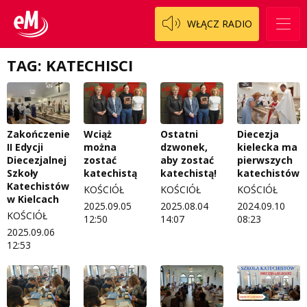
Patronat
Włoszczowski
Cały ten sport
WŁĄCZ RADIO
Koncert życzeń
Dzieciaki Cudaki
Kontakt
TAG: KATECHISCI
Fascynująca nauka
O nas
Historia na fali
Regulamin programu Patron
Modna kultura
Zakończenie
Wciąż
Ostatni
Diecezja
II Edycji
można
dzwonek,
kielecka ma
Zespół
OdNowa
Diecezjalnej
zostać
aby zostać
pierwszych
Szkoły
katechistą
katechistą!
katechistów
Logo do pobrania
Pacjent, którego nie zapomnę
Katechistów
KOŚCIÓŁ
KOŚCIÓŁ
KOŚCIÓŁ
w Kielcach
2025.09.05
2025.08.04
2024.09.10
Regulamin konkursów
Pasjonaci
KOŚCIÓŁ
12:50
14:07
08:23
2025.09.06
Regulamin przesyłania materiałów
Piąta strona świata
12:53
Regulamin sklepu internetowego
Prawdę mówiąc
Regulamin darowizn
Słowo Dnia