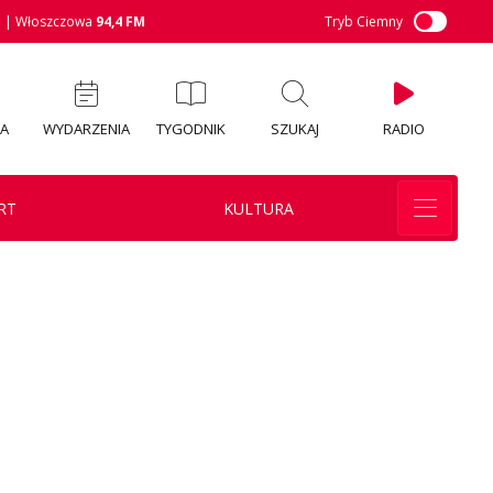
M
| Włoszczowa
94,4 FM
Tryb Ciemny
IA
WYDARZENIA
TYGODNIK
SZUKAJ
RADIO
RT
KULTURA