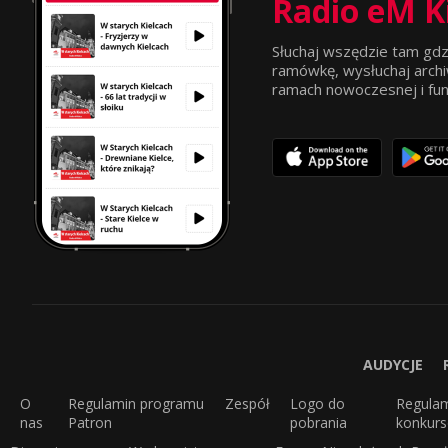
Radio eM K
Słuchaj wszędzie tam gdz
ramówkę, wysłuchaj archi
ramach nowoczesnej i funkc
AUDYCJE
O
Regulamin programu
Zespół
Logo do
Regula
nas
Patron
pobrania
konkur