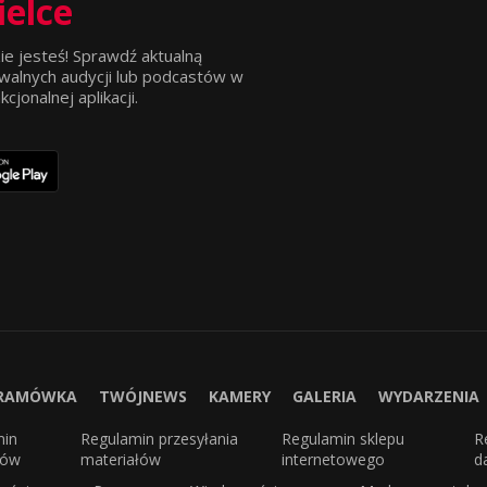
ielce
ie jesteś! Sprawdź aktualną
walnych audycji lub podcastów w
jonalnej aplikacji.
RAMÓWKA
TWÓJNEWS
KAMERY
GALERIA
WYDARZENIA
min
Regulamin przesyłania
Regulamin sklepu
R
sów
materiałów
internetowego
d