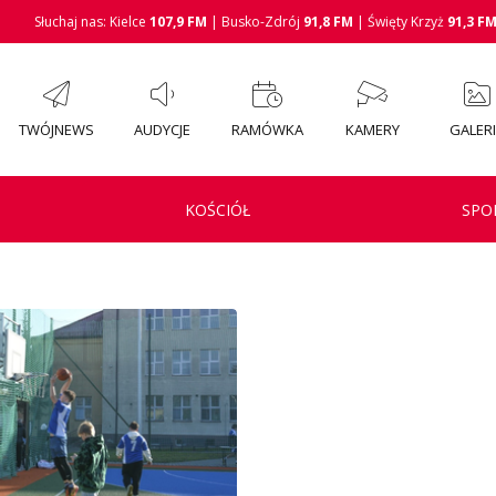
Słuchaj nas: Kielce
107,9 FM
| Busko-Zdrój
91,8 FM
| Święty Krzyż
91,3 F
TWÓJNEWS
AUDYCJE
RAMÓWKA
KAMERY
GALER
KOŚCIÓŁ
SPO