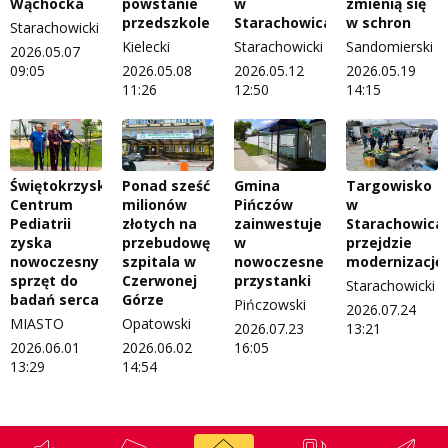
Wąchocka
powstanie
w
zmienią się
przedszkole
Starachowicach
w schron
Starachowicki
Kielecki
Starachowicki
Sandomierski
2026.05.07
09:05
2026.05.08
2026.05.12
2026.05.19
11:26
12:50
14:15
Świętokrzyskie
Ponad sześć
Gmina
Targowisko
Centrum
milionów
Pińczów
w
Pediatrii
złotych na
zainwestuje
Starachowica
zyska
przebudowę
w
przejdzie
nowoczesny
szpitala w
nowoczesne
modernizację
sprzęt do
Czerwonej
przystanki
Starachowicki
badań serca
Górze
Pińczowski
2026.07.24
MIASTO
Opatowski
2026.07.23
13:21
2026.06.01
2026.06.02
16:05
13:29
14:54