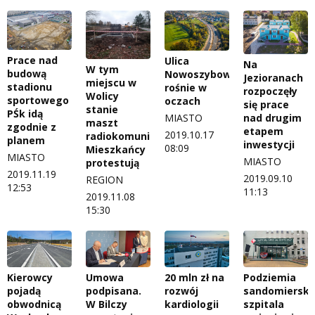
Prace nad
Ulica
Na
W tym
budową
Nowoszybowcowa
Jezioranach
miejscu w
stadionu
rośnie w
rozpoczęły
Wolicy
sportowego
oczach
się prace
stanie
PŚk idą
nad drugim
MIASTO
maszt
zgodnie z
etapem
2019.10.17
radiokomunikacyjny.
planem
inwestycji
08:09
Mieszkańcy
MIASTO
MIASTO
protestują
2019.11.19
2019.09.10
REGION
12:53
11:13
2019.11.08
15:30
Kierowcy
Umowa
20 mln zł na
Podziemia
pojadą
podpisana.
rozwój
sandomierski
obwodnicą
W Bilczy
kardiologii
szpitala