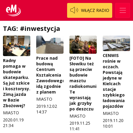
Polityka prywatności
Weekend z blondynką
WŁĄCZ RADIO
W starych Kielcach
ZNAJDZIESZ NAS TAKŻE NA
TAG: #inwestycja
Wszystko w temacie
CENWIS
Prace nad
[FOTO] Na
Radny
rośnie w
budową
Słowiku też
pomaga w
oczach.
Centrum
są przeciw
budowie
Powstają
Kształcenia
budowie
skateparku.
jedyne w
Zawodowego
masztu
Są już szkice
Kielcach
idą zgodnie
radiokomunikacyjnego.
i kosztorysy.
stacje
z planem
Te
Zimą jazda
szybkiego
wyrastają
MIASTO
w Bazie
ładowania
jak grzyby
Zbożowej?
pojazdów
2019.12.02
po deszczu
14:37
MIASTO
MIASTO
MIASTO
2020.01.19
2019.11.20
2019.11.25
21:34
10:01
11:41