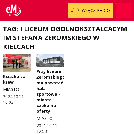
Patronat
Staszowski
Cały ten sport
WŁĄCZ RADIO
Koncert życzeń
Włoszczowski
Dzieciaki Cudaki
Kontakt
TAG: I LICEUM OGOLNOKSZTALCACYM
Fascynująca nauka
IM STEFANA ZEROMSKIEGO W
O nas
Historia na fali
KIELCACH
Regulamin programu Patron
Modna kultura
Zespół
OdNowa
Przy liceum
Książka za
Żeromskiego
Logo do pobrania
Pacjent, którego nie zapomnę
krew
ma powstać
hala
MIASTO
Regulamin konkursów
Pasjonaci
sportowa –
2024.10.21
miasto
10:03
Regulamin przesyłania materiałów
Piąta strona świata
czeka na
oferty
Regulamin sklepu internetowego
Prawdę mówiąc
MIASTO
2021.10.12
Regulamin darowizn
Słowo Dnia
12:53