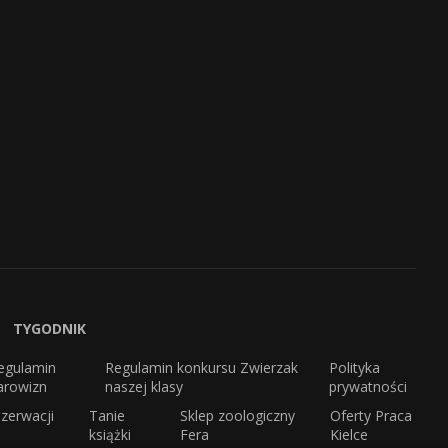
TYGODNIK
egulamin
Regulamin konkursu Zwierzak
Polityka
arowizn
naszej klasy
prywatności
zerwacji
Tanie
Sklep zoologiczny
Oferty Praca
książki
Fera
Kielce