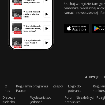
Słuchaj wszędzie tam gdz
ramówkę, wysłuchaj archi
ramach nowoczesnej i funkc
AUDYCJE
O
Regulamin programu
Zespół
Logo do
Regula
nas
Patron
pobrania
konkur
Diecezja
Wydawnictwo
Forum Niezależnych Rozgł
Kielecka
Jedność
Katolickich