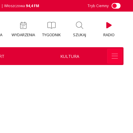
M
| Włoszczowa
94,4 FM
Tryb Ciemny
IA
WYDARZENIA
TYGODNIK
SZUKAJ
RADIO
RT
KULTURA