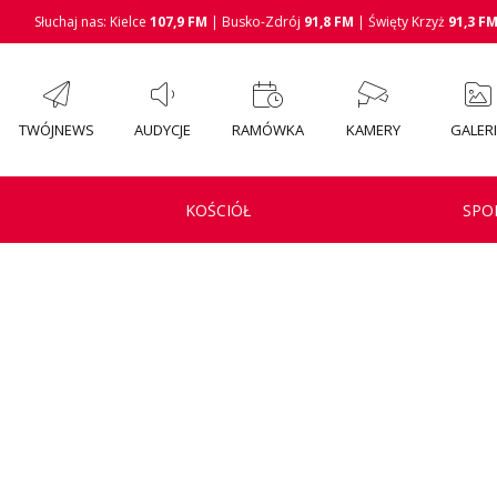
Słuchaj nas: Kielce
107,9 FM
| Busko-Zdrój
91,8 FM
| Święty Krzyż
91,3 F
TWÓJNEWS
AUDYCJE
RAMÓWKA
KAMERY
GALER
KOŚCIÓŁ
SPO