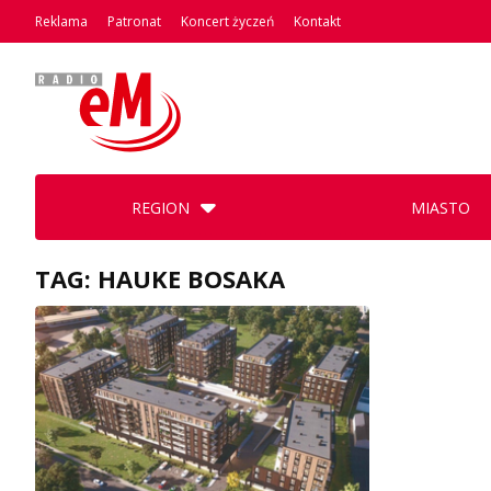
Reklama
Patronat
Koncert życzeń
Kontakt
REGION
MIASTO
TAG: HAUKE BOSAKA