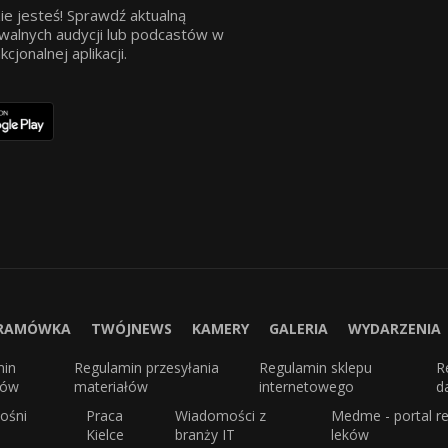
ie jesteś! Sprawdź aktualną
walnych audycji lub podcastów w
jonalnej aplikacji.
RAMÓWKA
TWÓJNEWS
KAMERY
GALERIA
WYDARZENIA
min
Regulamin przesyłania
Regulamin sklepu
R
sów
materiałów
internetowego
d
ośni
Praca
Wiadomości z
Medme - portal re
Kielce
branży IT
leków